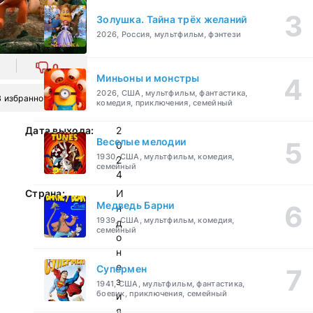
Золушка. Тайна трёх желаний
2026, Россия, мультфильм, фэнтези
0
Миньоны и монстры
2026, США, мультфильм, фантастика,
В избранное
комедия, приключения, семейный
Дата выхода:
2
Веселые мелодии
0
1930, США, мультфильм, комедия,
2
семейный
4
Страна:
И
Медведь Барни
н
1939, США, мультфильм, комедия,
д
семейный
о
н
е
Супермен
з
1941, США, мультфильм, фантастика,
боевик, приключения, семейный
и
я