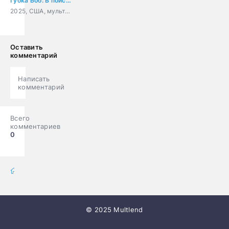
Губка Боб: В поисках квадратных штанов
2025, США, мультфильм, фэнтези, комедия, приключения, семейный
Оставить
комментарий
Написать
комментарий
Всего
комментариев
0
мультфильмы онлайн
» Мультики
© 2025 Multlend