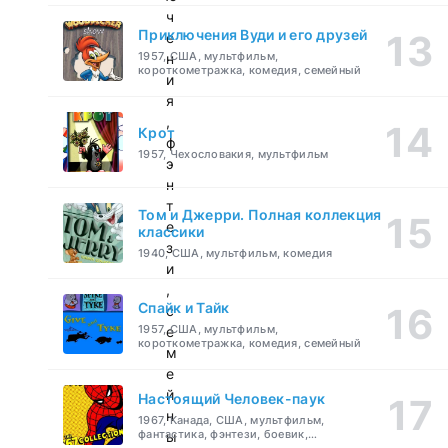
ч
Приключения Вуди и его друзей
е
1957, США, мультфильм,
н
короткометражка, комедия, семейный
и
я
,
Крот
ф
1957, Чехословакия, мультфильм
э
н
т
Том и Джерри. Полная коллекция
е
классики
з
1940, США, мультфильм, комедия
и
,
Спайк и Тайк
с
1957, США, мультфильм,
е
короткометражка, комедия, семейный
м
е
й
Настоящий Человек-паук
н
1967, Канада, США, мультфильм,
фантастика, фэнтези, боевик,
ы
приключения, семейный