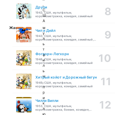
,
Друпи
С
1943, США, мультфильм,
Ш
короткометражка, комедия, семейный
А
Жанр:
м
Чип и Дейл
у
1943, США, мультфильм,
л
короткометражка, комедия, семейный,
детский
ь
т
Фогхорн-Легхорн
ф
1948, США, мультфильм,
и
короткометражка, комедия, семейный
л
ь
м
Хитрый койот и Дорожный бегун
,
1949, США, мультфильм,
короткометражка, комедия, семейный
п
р
и
Чилли Вилли
к
1953, США, мультфильм,
л
короткометражка, боевик, комедия,
приключения, семейный
ю