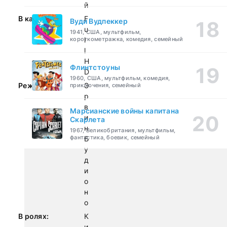
й
В качестве:
F
Вуди Вудпеккер
u
1941, США, мультфильм,
короткометражка, комедия, семейный
l
l
H
Флинтстоуны
D
1960, США, мультфильм, комедия,
Режиссер:
Э
приключения, семейный
р
в
Марсианские войны капитана
и
Скарлета
н
1967, Великобритания, мультфильм,
фантастика, боевик, семейный
Б
у
д
и
о
н
о
В ролях:
К
и