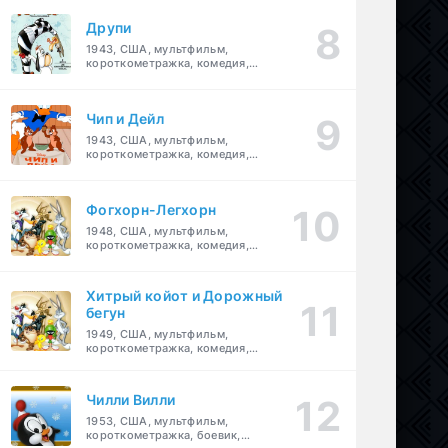
Друпи
1943, США, мультфильм,
короткометражка, комедия,
семейный
Чип и Дейл
1943, США, мультфильм,
короткометражка, комедия,
семейный, детский
Фогхорн-Легхорн
1948, США, мультфильм,
короткометражка, комедия,
семейный
Хитрый койот и Дорожный
бегун
1949, США, мультфильм,
короткометражка, комедия,
семейный
Чилли Вилли
1953, США, мультфильм,
короткометражка, боевик,