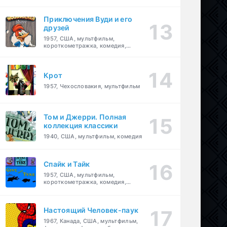
комедия, приключения, семейный
Приключения Вуди и его
друзей
1957, США, мультфильм,
короткометражка, комедия,
семейный
Крот
1957, Чехословакия, мультфильм
Том и Джерри. Полная
коллекция классики
1940, США, мультфильм, комедия
Спайк и Тайк
1957, США, мультфильм,
короткометражка, комедия,
семейный
Настоящий Человек-паук
1967, Канада, США, мультфильм,