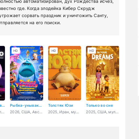
 полностью автоматизирован, дух Рождества исчез,
звестно где. Когда злодейка Кибер Скрудж
угрожает сорвать праздник и уничтожить Санту,
тправляется на его поиски.
HD
HD
HD
Добро пожаловать в Декорадо
Рыбка-унывака. Подводное приключение
Толстяк Юзи
Только во сне
2025, Португалия, Испания, мультфильм, ужасы, фэнтези, комедия
2026, США, Австралия, мультфильм, фэнтези, комедия, приключения, семейный
2025, Иран, мультфильм, приключения, комедия
2025, США, мультфильм, фэнтези, комедия, приключения, семейный