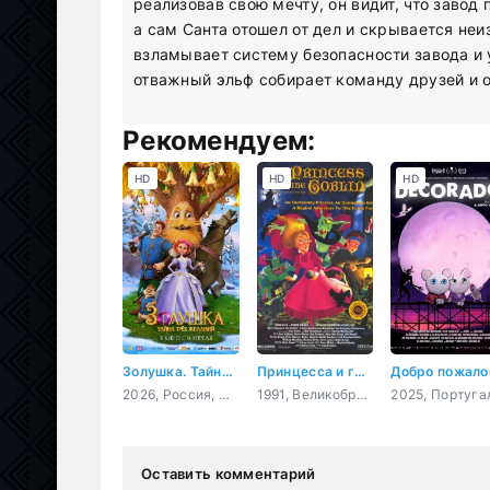
реализовав свою мечту, он видит, что завод
а сам Санта отошел от дел и скрывается неи
взламывает систему безопасности завода и 
отважный эльф собирает команду друзей и о
Рекомендуем:
HD
HD
HD
Золушка. Тайна трёх желаний
Принцесса и гоблин
2026, Россия, мультфильм, фэнтези
1991, Великобритания, Венгрия, Япония, США, Дания, мультфильм, мюзикл, ужасы, фэнтези, мелодрама, комедия, приключения, семейный
Оставить комментарий