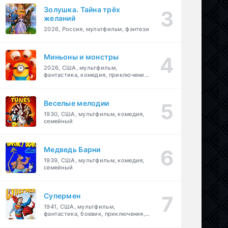
Золушка. Тайна трёх
желаний
2026, Россия, мультфильм, фэнтези
Миньоны и монстры
2026, США, мультфильм,
фантастика, комедия, приключения,
семейный
Веселые мелодии
1930, США, мультфильм, комедия,
семейный
Медведь Барни
1939, США, мультфильм, комедия,
семейный
Супермен
1941, США, мультфильм,
фантастика, боевик, приключения,
семейный