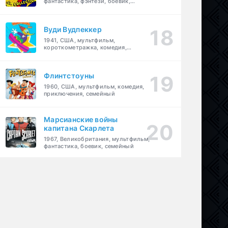
фантастика, фэнтези, боевик,
приключения, семейный
Вуди Вудпеккер
1941, США, мультфильм,
короткометражка, комедия,
семейный
Флинтстоуны
1960, США, мультфильм, комедия,
приключения, семейный
Марсианские войны
капитана Скарлета
1967, Великобритания, мультфильм,
фантастика, боевик, семейный