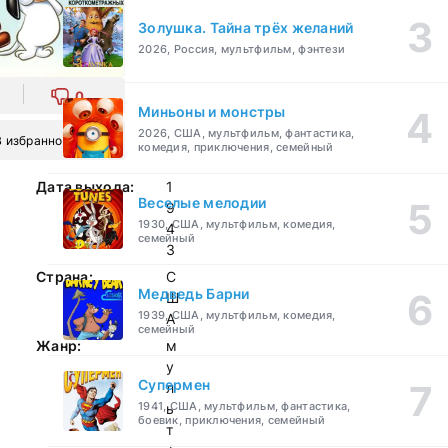
Золушка. Тайна трёх желаний
2026, Россия, мультфильм, фэнтези
0
Миньоны и монстры
2026, США, мультфильм, фантастика,
В избранное
комедия, приключения, семейный
Дата выхода:
1
Веселые мелодии
9
1930, США, мультфильм, комедия,
4
семейный
3
Страна:
С
Медведь Барни
Ш
1939, США, мультфильм, комедия,
А
семейный
Жанр:
м
у
Супермен
л
1941, США, мультфильм, фантастика,
ь
боевик, приключения, семейный
т