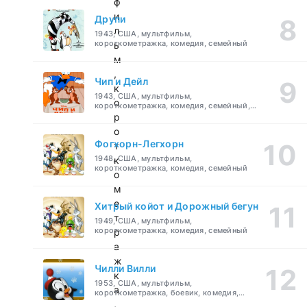
ф
и
Друпи
л
1943, США, мультфильм,
короткометражка, комедия, семейный
ь
м
,
Чип и Дейл
к
1943, США, мультфильм,
о
короткометражка, комедия, семейный,
детский
р
о
Фогхорн-Легхорн
т
1948, США, мультфильм,
к
короткометражка, комедия, семейный
о
м
е
Хитрый койот и Дорожный бегун
т
1949, США, мультфильм,
короткометражка, комедия, семейный
р
а
ж
Чилли Вилли
к
1953, США, мультфильм,
а
короткометражка, боевик, комедия,
приключения, семейный
,