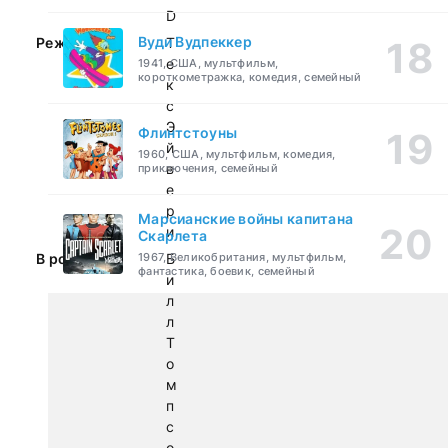
D
Вуди Вудпеккер
Режиссер:
Т
е
1941, США, мультфильм,
короткометражка, комедия, семейный
к
с
Э
Флинтстоуны
й
1960, США, мультфильм, комедия,
в
приключения, семейный
е
р
Марсианские войны капитана
и
Скарлета
В ролях:
1967, Великобритания, мультфильм,
Б
фантастика, боевик, семейный
и
л
л
Т
о
м
п
с
о