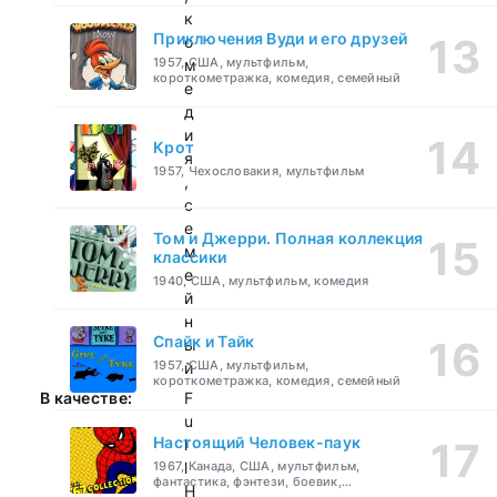
к
Приключения Вуди и его друзей
о
1957, США, мультфильм,
м
короткометражка, комедия, семейный
е
д
и
Крот
я
1957, Чехословакия, мультфильм
,
с
е
Том и Джерри. Полная коллекция
м
классики
е
1940, США, мультфильм, комедия
й
н
Спайк и Тайк
ы
1957, США, мультфильм,
й
короткометражка, комедия, семейный
В качестве:
F
u
Настоящий Человек-паук
l
1967, Канада, США, мультфильм,
l
фантастика, фэнтези, боевик,
H
приключения, семейный