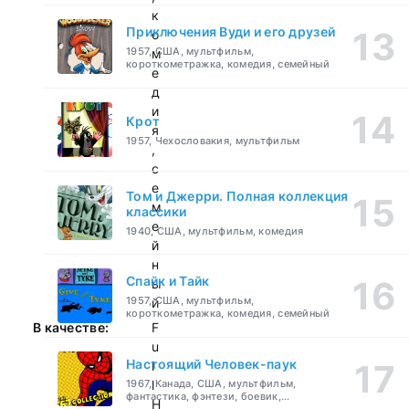
к
Приключения Вуди и его друзей
о
1957, США, мультфильм,
м
короткометражка, комедия, семейный
е
д
и
Крот
я
1957, Чехословакия, мультфильм
,
с
е
Том и Джерри. Полная коллекция
м
классики
е
1940, США, мультфильм, комедия
й
н
Спайк и Тайк
ы
1957, США, мультфильм,
й
короткометражка, комедия, семейный
В качестве:
F
u
Настоящий Человек-паук
l
1967, Канада, США, мультфильм,
l
фантастика, фэнтези, боевик,
H
приключения, семейный