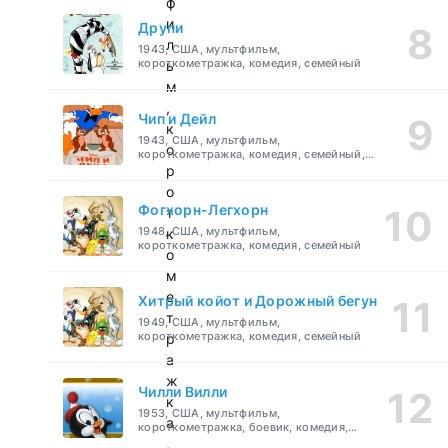
ф
и
Друпи
л
1943, США, мультфильм,
короткометражка, комедия, семейный
ь
м
,
Чип и Дейл
к
1943, США, мультфильм,
о
короткометражка, комедия, семейный,
детский
р
о
Фогхорн-Легхорн
т
1948, США, мультфильм,
к
короткометражка, комедия, семейный
о
м
е
Хитрый койот и Дорожный бегун
т
1949, США, мультфильм,
короткометражка, комедия, семейный
р
а
ж
Чилли Вилли
к
1953, США, мультфильм,
а
короткометражка, боевик, комедия,
приключения, семейный
,