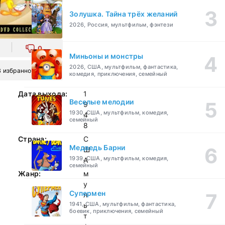
Золушка. Тайна трёх желаний
2026, Россия, мультфильм, фэнтези
0
Миньоны и монстры
2026, США, мультфильм, фантастика,
В избранное
комедия, приключения, семейный
Дата выхода:
1
Веселые мелодии
9
1930, США, мультфильм, комедия,
4
семейный
8
Страна:
С
Медведь Барни
Ш
1939, США, мультфильм, комедия,
А
семейный
Жанр:
м
у
Супермен
л
1941, США, мультфильм, фантастика,
ь
боевик, приключения, семейный
т