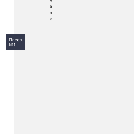
а
н
к
Плеер
№1