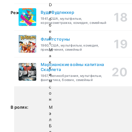
D
Вуди Вудпеккер
Режиссер:
Р
о
1941, США, мультфильм,
короткометражка, комедия, семейный
б
е
р
Флинтстоуны
т
1960, США, мультфильм, комедия,
М
приключения, семейный
а
к
Марсианские войны капитана
К
Скарлета
и
1967, Великобритания, мультфильм,
фантастика, боевик, семейный
м
с
о
н
В ролях:
М
э
л
Б
л