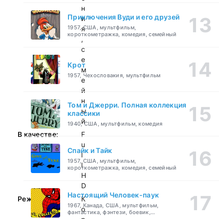
н
Приключения Вуди и его друзей
и
1957, США, мультфильм,
я
короткометражка, комедия, семейный
,
с
е
Крот
м
1957, Чехословакия, мультфильм
е
й
н
Том и Джерри. Полная коллекция
ы
классики
й
1940, США, мультфильм, комедия
В качестве:
F
u
Спайк и Тайк
l
1957, США, мультфильм,
l
короткометражка, комедия, семейный
H
D
Настоящий Человек-паук
Режиссер:
К
1967, Канада, США, мультфильм,
о
фантастика, фэнтези, боевик,
приключения, семейный