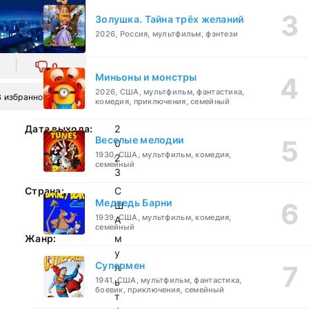
Золушка. Тайна трёх желаний
2026, Россия, мультфильм, фэнтези
0
Миньоны и монстры
2026, США, мультфильм, фантастика,
В избранное
комедия, приключения, семейный
Дата выхода:
2
Веселые мелодии
0
1930, США, мультфильм, комедия,
2
семейный
3
Страна:
С
Медведь Барни
Ш
1939, США, мультфильм, комедия,
А
семейный
Жанр:
м
у
Супермен
л
1941, США, мультфильм, фантастика,
ь
боевик, приключения, семейный
т