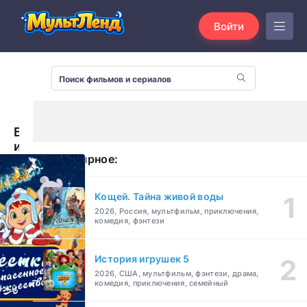
Войти
Блёстка
и
Популярное:
спасённое
Рождество
(2023)
Кощей. Тайна живой воды
2026, Россия, мультфильм, приключения,
комедия, фэнтези
История игрушек 5
2026, США, мультфильм, фэнтези, драма,
комедия, приключения, семейный