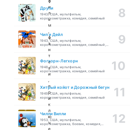
ф
и
Друпи
л
1943, США, мультфильм,
короткометражка, комедия, семейный
ь
м
,
Чип и Дейл
ф
1943, США, мультфильм,
э
короткометражка, комедия, семейный,
детский
н
т
Фогхорн-Легхорн
е
1948, США, мультфильм,
з
короткометражка, комедия, семейный
и
,
п
Хитрый койот и Дорожный бегун
р
1949, США, мультфильм,
короткометражка, комедия, семейный
и
к
л
Чилли Вилли
ю
1953, США, мультфильм,
ч
короткометражка, боевик, комедия,
приключения, семейный
е