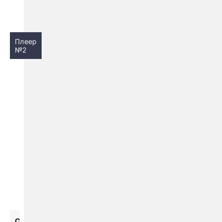
Плеер
№2
С