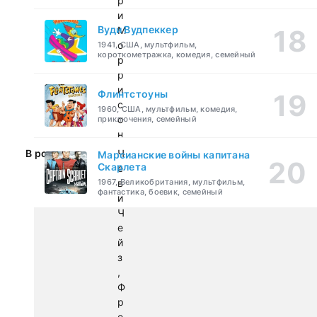
р
и
Вуди Вудпеккер
М
о
1941, США, мультфильм,
короткометражка, комедия, семейный
р
р
и
Флинтстоуны
с
1960, США, мультфильм, комедия,
о
приключения, семейный
н
В ролях:
Ч
Марсианские войны капитана
Скарлета
е
1967, Великобритания, мультфильм,
в
фантастика, боевик, семейный
и
Ч
е
й
з
,
Ф
р
е