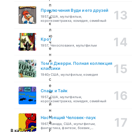
п
Приключения Вуди и его друзей
р
1957, США, мультфильм,
и
короткометражка, комедия, семейный
к
л
ю
Крот
ч
1957, Чехословакия, мультфильм
е
н
и
Том и Джерри. Полная коллекция
я
классики
,
1940, США, мультфильм, комедия
с
е
Спайк и Тайк
м
1957, США, мультфильм,
е
короткометражка, комедия, семейный
й
н
ы
Настоящий Человек-паук
й
1967, Канада, США, мультфильм,
фантастика, фэнтези, боевик,
В качестве:
F
приключения, семейный