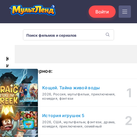
Войти
Крэйг
из
Популярное:
царства
Ручья
(2023)
Кощей. Тайна живой воды
2026, Россия, мультфильм, приключения,
комедия, фэнтези
История игрушек 5
2026, США, мультфильм, фэнтези, драма,
комедия, приключения, семейный