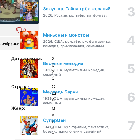
Золушка. Тайна трёх желаний
2026, Россия, мультфильм, фэнтези
0
Миньоны и монстры
2026, США, мультфильм, фантастика,
В избранное
комедия, приключения, семейный
Дата выхода:
2
Веселые мелодии
0
1930, США, мультфильм, комедия,
2
семейный
3
Страна:
С
Медведь Барни
Ш
1939, США, мультфильм, комедия,
А
семейный
Жанр:
м
у
Супермен
л
1941, США, мультфильм, фантастика,
ь
боевик, приключения, семейный
т