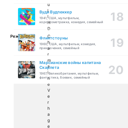
u
l
Вуди Вудпеккер
l
1941, США, мультфильм,
короткометражка, комедия, семейный
H
D
Режиссер:
C
Флинтстоуны
h
1960, США, мультфильм, комедия,
a
приключения, семейный
r
m
Марсианские войны капитана
a
Скарлета
i
1967, Великобритания, мультфильм,
фантастика, боевик, семейный
n
e
V
e
r
h
a
g
e