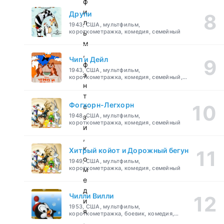
ф
и
Друпи
л
1943, США, мультфильм,
короткометражка, комедия, семейный
ь
м
,
Чип и Дейл
ф
1943, США, мультфильм,
э
короткометражка, комедия, семейный,
детский
н
т
Фогхорн-Легхорн
е
1948, США, мультфильм,
з
короткометражка, комедия, семейный
и
,
к
Хитрый койот и Дорожный бегун
о
1949, США, мультфильм,
короткометражка, комедия, семейный
м
е
д
Чилли Вилли
и
1953, США, мультфильм,
я
короткометражка, боевик, комедия,
приключения, семейный
,