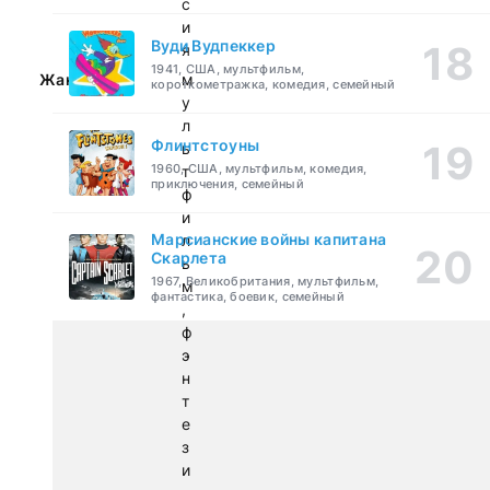
с
и
Вуди Вудпеккер
я
1941, США, мультфильм,
Жанр:
м
короткометражка, комедия, семейный
у
л
Флинтстоуны
ь
1960, США, мультфильм, комедия,
т
приключения, семейный
ф
и
Марсианские войны капитана
л
Скарлета
ь
1967, Великобритания, мультфильм,
м
фантастика, боевик, семейный
,
ф
э
н
т
е
з
и