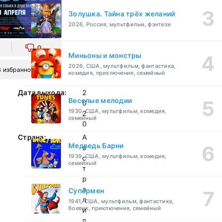
Золушка. Тайна трёх желаний
2026, Россия, мультфильм, фэнтези
0
Миньоны и монстры
2026, США, мультфильм, фантастика,
В избранное
комедия, приключения, семейный
Дата выхода:
2
Веселые мелодии
0
1930, США, мультфильм, комедия,
2
семейный
0
Страна:
А
Медведь Барни
в
1939, США, мультфильм, комедия,
с
семейный
т
р
а
Супермен
л
1941, США, мультфильм, фантастика,
боевик, приключения, семейный
и
я