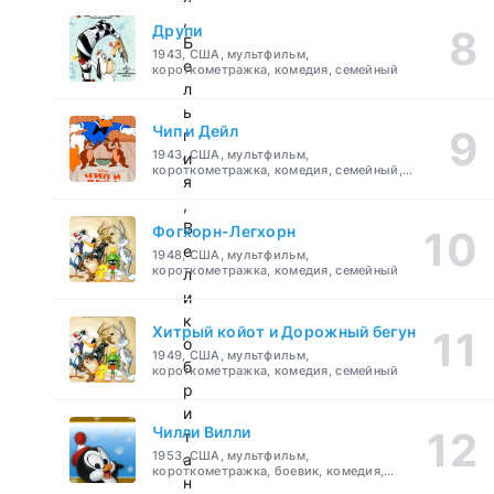
,
Друпи
Б
1943, США, мультфильм,
е
короткометражка, комедия, семейный
л
ь
Чип и Дейл
г
1943, США, мультфильм,
и
короткометражка, комедия, семейный,
я
детский
,
В
Фогхорн-Легхорн
е
1948, США, мультфильм,
короткометражка, комедия, семейный
л
и
к
Хитрый койот и Дорожный бегун
о
1949, США, мультфильм,
б
короткометражка, комедия, семейный
р
и
Чилли Вилли
т
1953, США, мультфильм,
а
короткометражка, боевик, комедия,
н
приключения, семейный