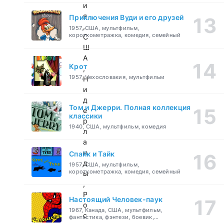
и
я
Приключения Вуди и его друзей
,
1957, США, мультфильм,
короткометражка, комедия, семейный
С
Ш
А
Крот
,
1957, Чехословакия, мультфильм
Н
и
д
Том и Джерри. Полная коллекция
е
классики
р
1940, США, мультфильм, комедия
л
а
н
Спайк и Тайк
д
1957, США, мультфильм,
короткометражка, комедия, семейный
ы
,
Р
Настоящий Человек-паук
о
1967, Канада, США, мультфильм,
с
фантастика, фэнтези, боевик,
приключения, семейный