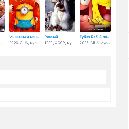
Миньоны и монстры
Резвый
Губка Боб: В поисках квадратных штанов
2026, Испания, мультфильм, фантастика, комедия, приключения
2026, США, мультфильм, фантастика, комедия, приключения, семейный
1990, СССР, мультфильм, короткометражка
2025, США, мультфильм, фэнтези, комедия, приключения, семейный