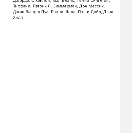
Джордж О’Хенлон, Мэл Бланк, Пенни Синглтон,
Тиффани, Патрик Л. Зиммерман, Дон Мессик,
Джин Вандер Пул, Ронни Шелл, Патти Дойч, Дэна
Хилл