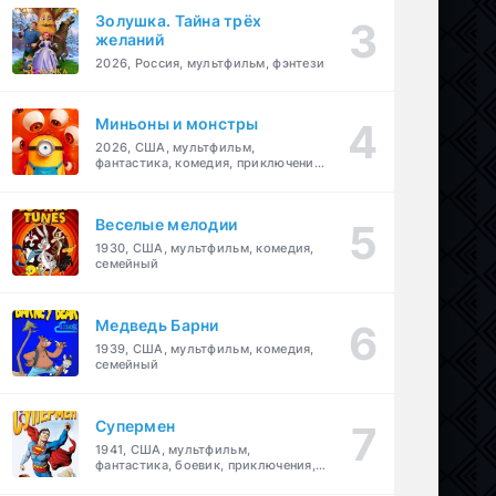
Золушка. Тайна трёх
желаний
2026, Россия, мультфильм, фэнтези
Миньоны и монстры
2026, США, мультфильм,
фантастика, комедия, приключения,
семейный
Веселые мелодии
1930, США, мультфильм, комедия,
семейный
Медведь Барни
1939, США, мультфильм, комедия,
семейный
Супермен
1941, США, мультфильм,
фантастика, боевик, приключения,
семейный