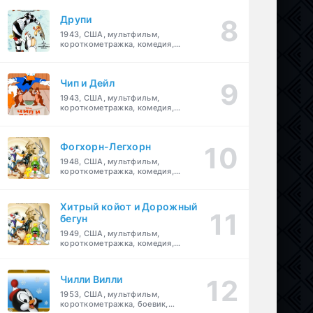
Друпи
1943, США, мультфильм,
короткометражка, комедия,
семейный
Чип и Дейл
1943, США, мультфильм,
короткометражка, комедия,
семейный, детский
Фогхорн-Легхорн
1948, США, мультфильм,
короткометражка, комедия,
семейный
Хитрый койот и Дорожный
бегун
1949, США, мультфильм,
короткометражка, комедия,
семейный
Чилли Вилли
1953, США, мультфильм,
короткометражка, боевик,