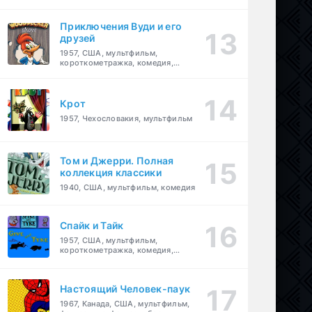
комедия, приключения, семейный
Приключения Вуди и его
друзей
1957, США, мультфильм,
короткометражка, комедия,
семейный
Крот
1957, Чехословакия, мультфильм
Том и Джерри. Полная
коллекция классики
1940, США, мультфильм, комедия
Спайк и Тайк
1957, США, мультфильм,
короткометражка, комедия,
семейный
Настоящий Человек-паук
1967, Канада, США, мультфильм,