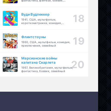
фантастика, фэнтези, боевик,
приключения, семейный
Вуди Вудпеккер
1941, США, мультфильм,
короткометражка, комедия,
семейный
Флинтстоуны
1960, США, мультфильм, комедия,
приключения, семейный
Марсианские войны
капитана Скарлета
1967, Великобритания, мультфильм,
фантастика, боевик, семейный