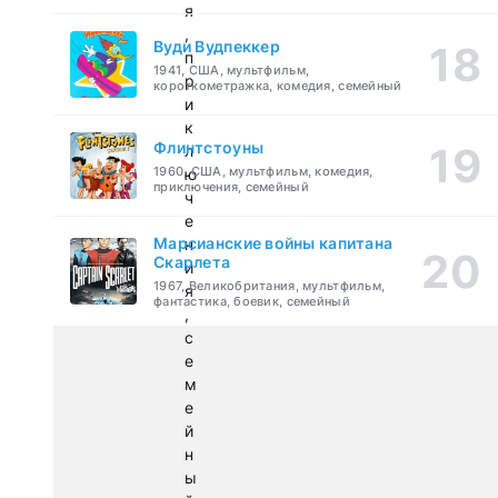
я
,
Вуди Вудпеккер
п
1941, США, мультфильм,
р
короткометражка, комедия, семейный
и
к
Флинтстоуны
л
1960, США, мультфильм, комедия,
ю
приключения, семейный
ч
е
Марсианские войны капитана
н
Скарлета
и
1967, Великобритания, мультфильм,
я
фантастика, боевик, семейный
,
с
е
м
е
й
н
ы