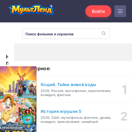
Войти
Новые
приключения
Популярное:
Пса
и
его
Кощей. Тайна живой воды
друзей
2026, Россия, мультфильм, приключения,
(1990)
комедия, фэнтези
История игрушек 5
2026, США, мультфильм, фэнтези, драма,
комедия, приключения, семейный