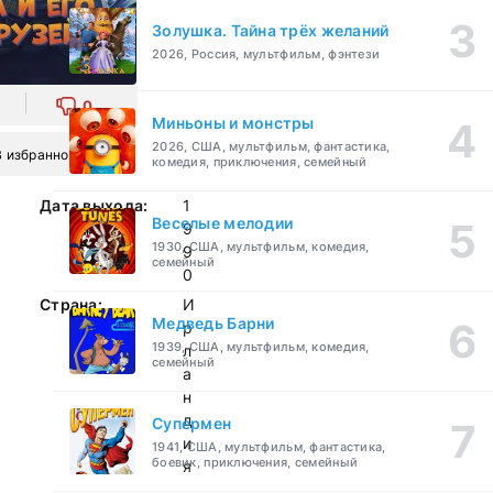
Золушка. Тайна трёх желаний
2026, Россия, мультфильм, фэнтези
0
Миньоны и монстры
2026, США, мультфильм, фантастика,
В избранное
комедия, приключения, семейный
Дата выхода:
1
Веселые мелодии
9
1930, США, мультфильм, комедия,
9
семейный
0
Страна:
И
Медведь Барни
р
1939, США, мультфильм, комедия,
л
семейный
а
н
д
Супермен
и
1941, США, мультфильм, фантастика,
боевик, приключения, семейный
я
,