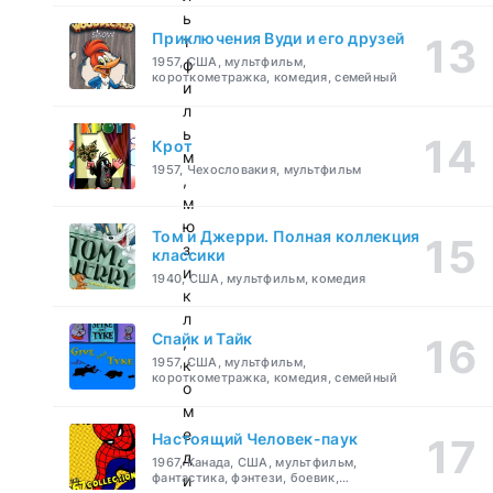
ь
Приключения Вуди и его друзей
т
1957, США, мультфильм,
ф
короткометражка, комедия, семейный
и
л
ь
Крот
м
1957, Чехословакия, мультфильм
,
м
ю
Том и Джерри. Полная коллекция
з
классики
и
1940, США, мультфильм, комедия
к
л
Спайк и Тайк
,
1957, США, мультфильм,
к
короткометражка, комедия, семейный
о
м
е
Настоящий Человек-паук
д
1967, Канада, США, мультфильм,
фантастика, фэнтези, боевик,
и
приключения, семейный