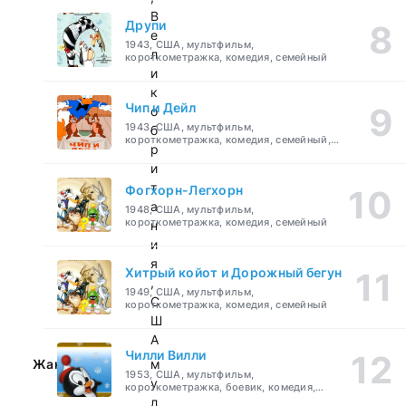
В
Друпи
е
1943, США, мультфильм,
л
короткометражка, комедия, семейный
и
к
Чип и Дейл
о
1943, США, мультфильм,
б
короткометражка, комедия, семейный,
р
детский
и
т
Фогхорн-Легхорн
а
1948, США, мультфильм,
короткометражка, комедия, семейный
н
и
я
Хитрый койот и Дорожный бегун
,
1949, США, мультфильм,
С
короткометражка, комедия, семейный
Ш
А
Чилли Вилли
Жанр:
м
1953, США, мультфильм,
у
короткометражка, боевик, комедия,
приключения, семейный
л