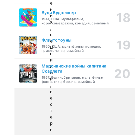
е
н
Вуди Вудпеккер
и
1941, США, мультфильм,
я
короткометражка, комедия, семейный
,
с
Флинтстоуны
е
1960, США, мультфильм, комедия,
м
приключения, семейный
е
й
Марсианские войны капитана
н
Скарлета
ы
1967, Великобритания, мультфильм,
й
фантастика, боевик, семейный
,
в
е
с
т
е
р
н