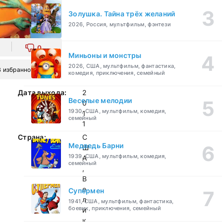
Золушка. Тайна трёх желаний
2026, Россия, мультфильм, фэнтези
0
Миньоны и монстры
2026, США, мультфильм, фантастика,
В избранное
комедия, приключения, семейный
Дата выхода:
2
Веселые мелодии
0
1930, США, мультфильм, комедия,
1
семейный
1
Страна:
С
Медведь Барни
Ш
1939, США, мультфильм, комедия,
А
семейный
,
В
е
Супермен
л
1941, США, мультфильм, фантастика,
боевик, приключения, семейный
и
к