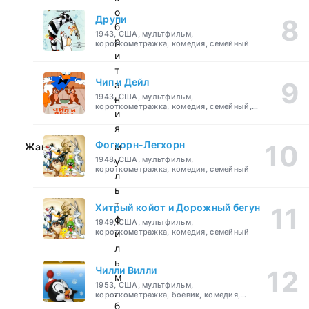
о
Друпи
б
1943, США, мультфильм,
р
короткометражка, комедия, семейный
и
т
Чип и Дейл
а
1943, США, мультфильм,
н
короткометражка, комедия, семейный,
и
детский
я
Фогхорн-Легхорн
Жанр:
м
1948, США, мультфильм,
у
короткометражка, комедия, семейный
л
ь
т
Хитрый койот и Дорожный бегун
ф
1949, США, мультфильм,
короткометражка, комедия, семейный
и
л
ь
Чилли Вилли
м
1953, США, мультфильм,
,
короткометражка, боевик, комедия,
приключения, семейный
б