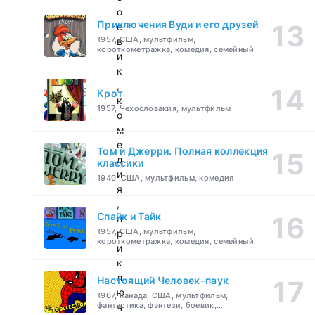
о
Приключения Вуди и его друзей
е
1957, США, мультфильм,
в
короткометражка, комедия, семейный
и
к
,
Крот
к
1957, Чехословакия, мультфильм
о
м
е
Том и Джерри. Полная коллекция
д
классики
и
1940, США, мультфильм, комедия
я
,
Спайк и Тайк
п
1957, США, мультфильм,
р
короткометражка, комедия, семейный
и
к
л
Настоящий Человек-паук
ю
1967, Канада, США, мультфильм,
фантастика, фэнтези, боевик,
ч
приключения, семейный