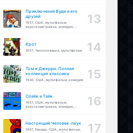
комедия, приключения, семейный
Приключения Вуди и его
друзей
1957, США, мультфильм,
короткометражка, комедия,
семейный
Крот
1957, Чехословакия, мультфильм
Том и Джерри. Полная
коллекция классики
1940, США, мультфильм, комедия
Спайк и Тайк
1957, США, мультфильм,
короткометражка, комедия,
семейный
Настоящий Человек-паук
1967, Канада, США, мультфильм,