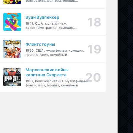
фантастика, фэнтези, боевик,
приключения, семейный
Вуди Вудпеккер
1941, США, мультфильм,
короткометражка, комедия,
семейный
Флинтстоуны
1960, США, мультфильм, комедия,
приключения, семейный
Марсианские войны
капитана Скарлета
1967, Великобритания, мультфильм,
фантастика, боевик, семейный