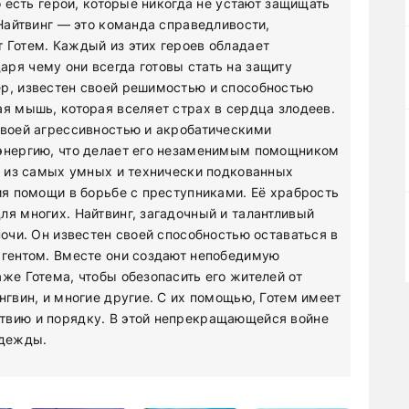
о есть герои, которые никогда не устают защищать
 Найтвинг — это команда справедливости,
 Готем. Каждый из этих героев обладает
ря чему они всегда готовы стать на защиту
ер, известен своей решимостью и способностью
ая мышь, которая вселяет страх в сердца злодеев.
своей агрессивностью и акробатическими
 энергию, что делает его незаменимым помощником
на из самых умных и технически подкованных
ия помощи в борьбе с преступниками. Её храбрость
ля многих. Найтвинг, загадочный и талантливый
ночи. Он известен своей способностью оставаться в
агентом. Вместе они создают непобедимую
же Готема, чтобы обезопасить его жителей от
нгвин, и многие другие. С их помощью, Готем имеет
твию и порядку. В этой непрекращающейся войне
адежды.