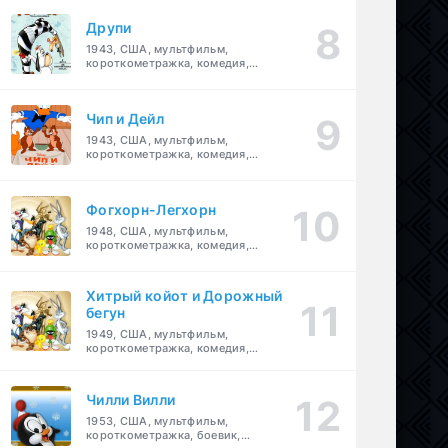
Друпи
1943, США, мультфильм,
короткометражка, комедия,
семейный
Чип и Дейл
1943, США, мультфильм,
короткометражка, комедия,
семейный, детский
Фогхорн-Легхорн
1948, США, мультфильм,
короткометражка, комедия,
семейный
Хитрый койот и Дорожный
бегун
1949, США, мультфильм,
короткометражка, комедия,
семейный
Чилли Вилли
1953, США, мультфильм,
короткометражка, боевик,