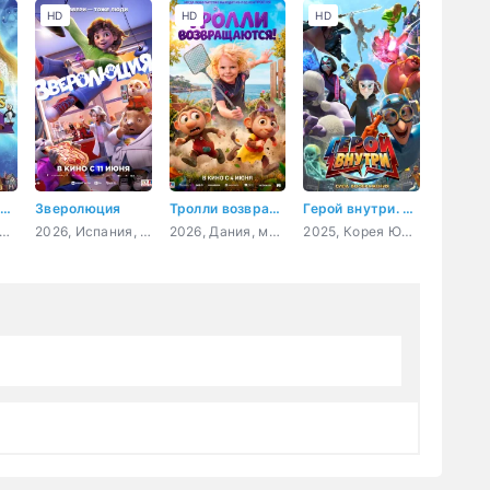
HD
HD
HD
ринцесса-лебедь: Дольше, чем вечность
Зверолюция
Тролли возвращаются!
Герой внутри. Сила воображения
 США, Индия, Корея Южная, мультфильм, семейный
2026, Испания, мультфильм, фантастика, комедия, приключения
2026, Дания, мультфильм, фэнтези, семейный, приключения
2025, Корея Южная, Китай, мультфильм, боевик, фантастика