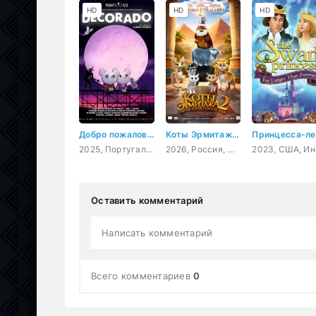
HD
HD
HD
Добро пожаловать в Декорадо
Коты Эрмитажа 2. Тайна египетского зала
П
2025, Португалия, Испания, мультфильм, ужасы, фэнтези, комедия
2026, Россия, мультфильм, семейный, приключения
2023,
Оставить комментарий
Написать комментарий
Всего комментариев
0