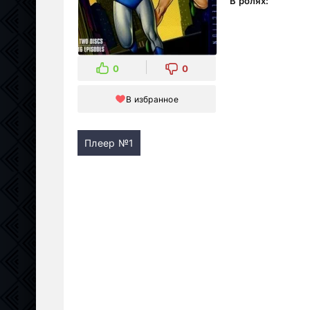
В ролях:
0
0
В избранное
Плеер №1