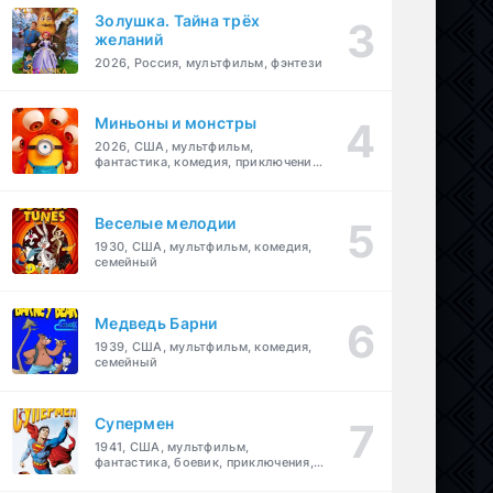
Золушка. Тайна трёх
желаний
2026, Россия, мультфильм, фэнтези
Миньоны и монстры
2026, США, мультфильм,
фантастика, комедия, приключения,
семейный
Веселые мелодии
1930, США, мультфильм, комедия,
семейный
Медведь Барни
1939, США, мультфильм, комедия,
семейный
Супермен
1941, США, мультфильм,
фантастика, боевик, приключения,
семейный