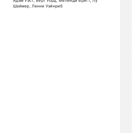
Адам Уэст, Берт Уорд, Меленди Бритт, Лу
Шаймер, Ленни Уэйнриб