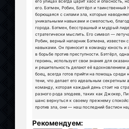
его улицах всегда царит хаос и опасность, н
его. Бэтмен, Робин, Бэтгёрл и таинственный
борющаяся с силами зла, которые наводняют
уникальными навыками и смелостью, благода
города. Бэтмен, бесстрашный и мудрый лид
стратегически мыслить. Его символ — летуч
Робин, верный напарник Бэтмена, известен 
навыками. Он приносит в команду юность и
в борьбе против преступности. Бэтгёрл, од
героинь, использует свои знания для оказан
и решительность делают её вдохновлением д
боец, всегда готов прийти на помощь среди 
тени, что делает его идеальным секретным 
команду, которая каждый день стоит на стра
разного рода злодеев, таких как Джокер, Пи
шанс вернуться к своему прежнему спокойс
против зла, они — наш последний бастион н
Рекомендуем: