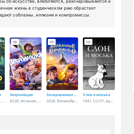
ры об искусстве, влюбляются, разочаровываются и
спечная жизнь в студенческом раю обрастает
жидают соблазны, иллюзии и компромиссы.
HD
HD
HD
е
Зверолюция
Зачарованное королевство
Слон и моська
2026, Испания, США, мультфильм, фэнтези, комедия, приключения, семейный
2026, Испания, мультфильм, фантастика, комедия, приключения
2026, Великобритания, США, Индия, мультфильм, фэнтези, семейный
1941, СССР, мультфильм, короткометражка