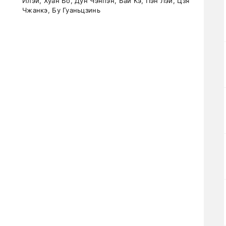
Илэй, Хуан Бо, Дун Чэнпэн, Бай Кэ, Пэн Лэй, Цзя
Чжанкэ, Бу Гуаньцзинь