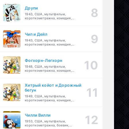
Друпи
1943, США, мультфильм,
короткометражка, комедия,
семейный
Чип и Дейл
1943, США, мультфильм,
короткометражка, комедия,
семейный, детский
Фогхорн-Легхорн
1948, США, мультфильм,
короткометражка, комедия,
семейный
Хитрый койот и Дорожный
бегун
1949, США, мультфильм,
короткометражка, комедия,
семейный
Чилли Вилли
1953, США, мультфильм,
короткометражка, боевик,