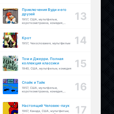
комедия, приключения, семейный
Приключения Вуди и его
друзей
1957, США, мультфильм,
короткометражка, комедия,
семейный
Крот
1957, Чехословакия, мультфильм
Том и Джерри. Полная
коллекция классики
1940, США, мультфильм, комедия
Спайк и Тайк
1957, США, мультфильм,
короткометражка, комедия,
семейный
Настоящий Человек-паук
1967, Канада, США, мультфильм,