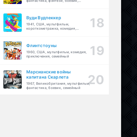
фантастика, фэнтези, боевик,
приключения, семейный
Вуди Вудпеккер
1941, США, мультфильм,
короткометражка, комедия,
семейный
Флинтстоуны
1960, США, мультфильм, комедия,
приключения, семейный
Марсианские войны
капитана Скарлета
1967, Великобритания, мультфильм,
фантастика, боевик, семейный