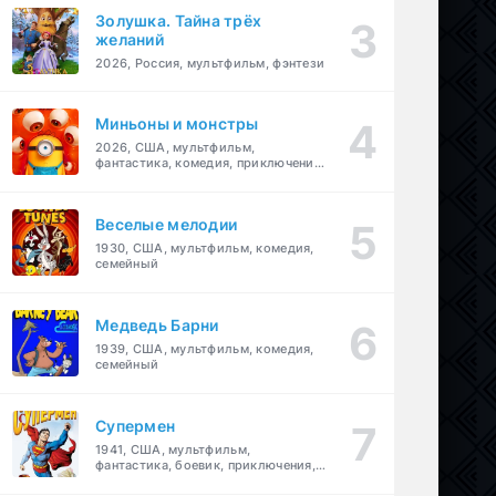
Золушка. Тайна трёх
желаний
2026, Россия, мультфильм, фэнтези
Миньоны и монстры
2026, США, мультфильм,
фантастика, комедия, приключения,
семейный
Веселые мелодии
1930, США, мультфильм, комедия,
семейный
Медведь Барни
1939, США, мультфильм, комедия,
семейный
Супермен
1941, США, мультфильм,
фантастика, боевик, приключения,
семейный