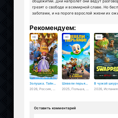
общежитии. Дни напролёт они ведут разгово
грезят о свободе и всемирной славе. Но бе
заботами, и на пороге взрослой жизни их о
Рекомендуем:
HD
HD
HD
Золушка. Тайна трёх желаний
Шевели перьями!
В чужой шкур
2026, Россия, мультфильм, фэнтези
2025, Польша, Бразилия, Гонконг, США, Великобритания, Япония, мультфильм, приключения, семейный
Оставить комментарий