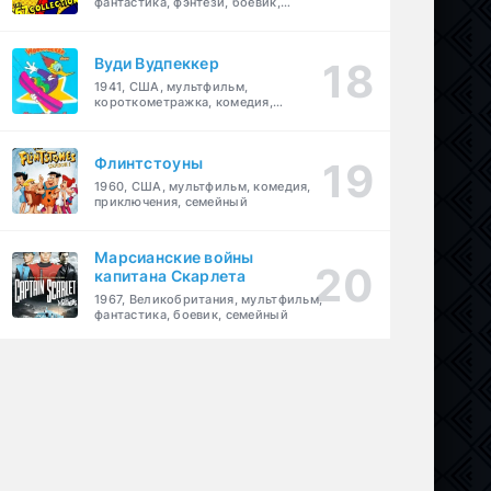
фантастика, фэнтези, боевик,
приключения, семейный
Вуди Вудпеккер
1941, США, мультфильм,
короткометражка, комедия,
семейный
Флинтстоуны
1960, США, мультфильм, комедия,
приключения, семейный
Марсианские войны
капитана Скарлета
1967, Великобритания, мультфильм,
фантастика, боевик, семейный