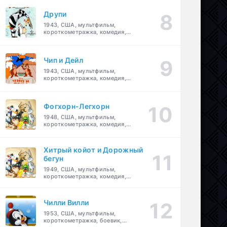
Друпи
1943, США, мультфильм,
короткометражка, комедия,
семейный
Чип и Дейл
1943, США, мультфильм,
короткометражка, комедия,
семейный, детский
Фогхорн-Легхорн
1948, США, мультфильм,
короткометражка, комедия,
семейный
Хитрый койот и Дорожный
бегун
1949, США, мультфильм,
короткометражка, комедия,
семейный
Чилли Вилли
1953, США, мультфильм,
короткометражка, боевик,