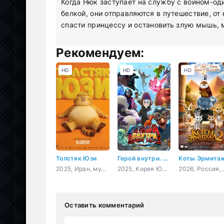
Когда Нюк заступает на службу с воином-о
белкой, они отправляются в путешествие, от
спасти принцессу и остановить злую мышь, 
Рекомендуем:
HD
HD
HD
Толстяк Юзи
Герой внутри. Сила воображения
2025, Иран, мультфильм, приключения, комедия
2025, Корея Южная, Китай, мультфильм, боевик, фантастика
2026, Россия
Оставить комментарий