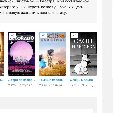
диночкой Свистуном — бесстрашной космической
 которого у них шерсть встает дыбом. Их цель —
мечтающую захватить всю галактику.
HD
HD
HD
Коты Эрмитажа 2. Тайна египетского зала
Добро пожаловать в Декорадо
Темный кардинал
Слон и моська
, мультфильм, семейный, приключения
2025, Португалия, Испания, мультфильм, ужасы, фэнтези, комедия
2008, Испания, мультфильм, короткометражка
1941, СССР, мультфильм, короткометражка