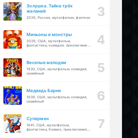
Золушка. Тайна трёх
желаний
2026, Россия, мультфильм, фэнтези
Миньоны и монстры
2026, США, мультфильм,
фантастика, комедия, приключения,
семейный
Веселые мелодии
1930, США, мультфильм, комедия,
семейный
Медведь Барни
1939, США, мультфильм, комедия,
семейный
Супермен
1941, США, мультфильм,
фантастика, боевик, приключения,
семейный