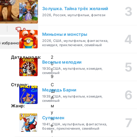
Золушка. Тайна трёх желаний
2026, Россия, мультфильм, фэнтези
0
Миньоны и монстры
2026, США, мультфильм, фантастика,
В избранное
комедия, приключения, семейный
Дата выхода:
2
Веселые мелодии
0
1930, США, мультфильм, комедия,
1
семейный
9
Страна:
С
Медведь Барни
Ш
1939, США, мультфильм, комедия,
А
семейный
Жанр:
м
у
Супермен
л
1941, США, мультфильм, фантастика,
ь
боевик, приключения, семейный
т