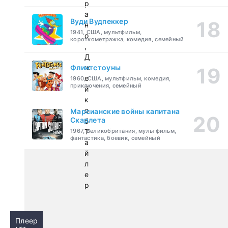
р
а
Вуди Вудпеккер
н
1941, США, мультфильм,
о
короткометражка, комедия, семейный
,
Д
Флинтстоуны
ж
е
1960, США, мультфильм, комедия,
приключения, семейный
й
к
о
Марсианские войны капитана
Скарлета
б
1967, Великобритания, мультфильм,
Т
фантастика, боевик, семейный
а
й
л
е
р
Плеер