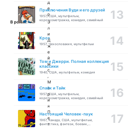
д
е
Приключения Вуди и его друзей
р
1957, США, мультфильм,
короткометражка, комедия, семейный
В ролях:
Э
л
и
Крот
Д
1957, Чехословакия, мультфильм
ж
е
й
Том и Джерри. Полная коллекция
м
классики
с
1940, США, мультфильм, комедия
,
М
Спайк и Тайк
а
р
1957, США, мультфильм,
короткометражка, комедия, семейный
и
я
П
Настоящий Человек-паук
е
1967, Канада, США, мультфильм,
т
фантастика, фэнтези, боевик,
приключения, семейный