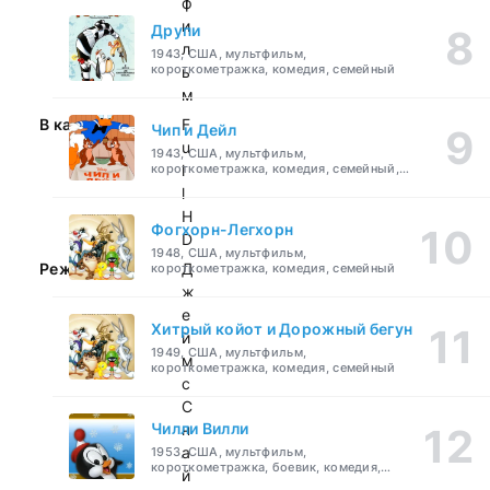
ф
и
Друпи
л
1943, США, мультфильм,
короткометражка, комедия, семейный
ь
м
В качестве:
F
Чип и Дейл
u
1943, США, мультфильм,
короткометражка, комедия, семейный,
l
детский
l
H
Фогхорн-Легхорн
D
1948, США, мультфильм,
Режиссер:
Д
короткометражка, комедия, семейный
ж
е
Хитрый койот и Дорожный бегун
й
1949, США, мультфильм,
м
короткометражка, комедия, семейный
с
С
Чилли Вилли
н
а
1953, США, мультфильм,
короткометражка, боевик, комедия,
й
приключения, семейный