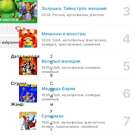
Золушка. Тайна трёх желаний
2026, Россия, мультфильм, фэнтези
0
Миньоны и монстры
2026, США, мультфильм, фантастика,
В избранное
комедия, приключения, семейный
Дата выхода:
2
Веселые мелодии
0
1930, США, мультфильм, комедия,
1
семейный
9
Страна:
С
Медведь Барни
Ш
1939, США, мультфильм, комедия,
А
семейный
Жанр:
м
у
Супермен
л
1941, США, мультфильм, фантастика,
ь
боевик, приключения, семейный
т