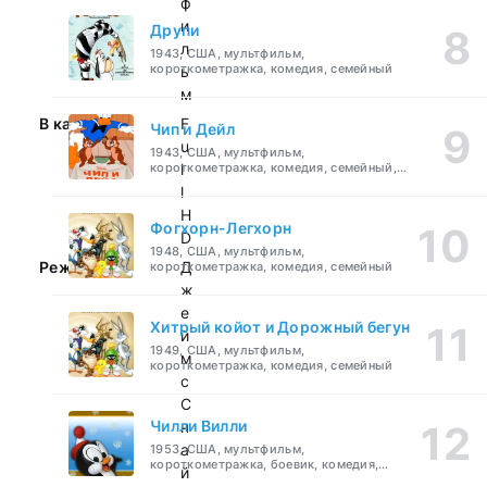
ф
и
Друпи
л
1943, США, мультфильм,
короткометражка, комедия, семейный
ь
м
В качестве:
F
Чип и Дейл
u
1943, США, мультфильм,
короткометражка, комедия, семейный,
l
детский
l
H
Фогхорн-Легхорн
D
1948, США, мультфильм,
Режиссер:
Д
короткометражка, комедия, семейный
ж
е
Хитрый койот и Дорожный бегун
й
1949, США, мультфильм,
м
короткометражка, комедия, семейный
с
С
Чилли Вилли
н
а
1953, США, мультфильм,
короткометражка, боевик, комедия,
й
приключения, семейный