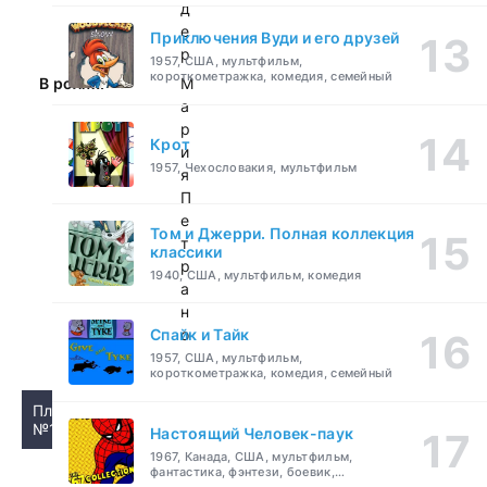
д
е
Приключения Вуди и его друзей
р
1957, США, мультфильм,
короткометражка, комедия, семейный
В ролях:
М
а
р
Крот
и
1957, Чехословакия, мультфильм
я
П
е
Том и Джерри. Полная коллекция
т
классики
р
1940, США, мультфильм, комедия
а
н
Спайк и Тайк
о
1957, США, мультфильм,
короткометражка, комедия, семейный
Плеер
№1
Настоящий Человек-паук
1967, Канада, США, мультфильм,
фантастика, фэнтези, боевик,
приключения, семейный