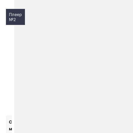
Плеер
№2
С
м