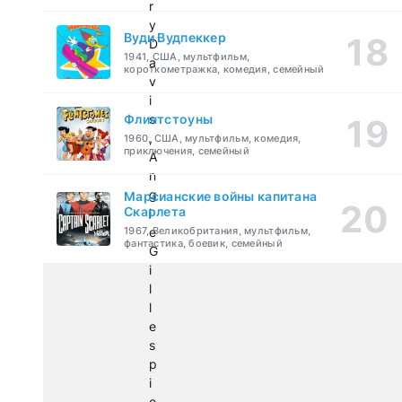
r
y
Вуди Вудпеккер
D
1941, США, мультфильм,
a
короткометражка, комедия, семейный
v
i
Флинтстоуны
s
,
1960, США, мультфильм, комедия,
приключения, семейный
A
n
g
Марсианские войны капитана
Скарлета
i
1967, Великобритания, мультфильм,
e
фантастика, боевик, семейный
G
i
l
l
e
s
p
i
e