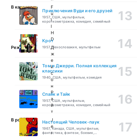
В качестве:
F
Приключения Вуди и его друзей
u
1957, США, мультфильм,
l
короткометражка, комедия, семейный
l
H
D
Крот
Режиссер:
Д
1957, Чехословакия, мультфильм
ж
е
Том и Джерри. Полная коллекция
й
классики
с
1940, США, мультфильм, комедия
о
н
Р
Спайк и Тайк
а
1957, США, мультфильм,
й
короткометражка, комедия, семейный
т
В ролях:
J
Настоящий Человек-паук
e
1967, Канада, США, мультфильм,
r
фантастика, фэнтези, боевик,
приключения, семейный