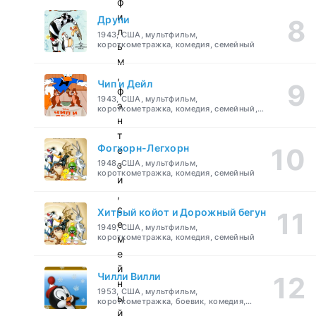
ф
и
Друпи
л
1943, США, мультфильм,
короткометражка, комедия, семейный
ь
м
,
Чип и Дейл
ф
1943, США, мультфильм,
э
короткометражка, комедия, семейный,
детский
н
т
Фогхорн-Легхорн
е
1948, США, мультфильм,
з
короткометражка, комедия, семейный
и
,
с
Хитрый койот и Дорожный бегун
е
1949, США, мультфильм,
короткометражка, комедия, семейный
м
е
й
Чилли Вилли
н
1953, США, мультфильм,
ы
короткометражка, боевик, комедия,
приключения, семейный
й