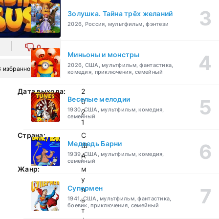
Золушка. Тайна трёх желаний
2026, Россия, мультфильм, фэнтези
0
Миньоны и монстры
2026, США, мультфильм, фантастика,
В избранное
комедия, приключения, семейный
Дата выхода:
2
Веселые мелодии
0
1930, США, мультфильм, комедия,
2
семейный
1
Страна:
С
Медведь Барни
Ш
1939, США, мультфильм, комедия,
А
семейный
Жанр:
м
у
Супермен
л
1941, США, мультфильм, фантастика,
ь
боевик, приключения, семейный
т