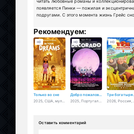
читать любовные романы и коллекционирова
появляется Пинки — пожилая и эксцентрична
подругами. С этого момента жизнь Грейс сн
Рекомендуем:
HD
HD
HD
Только во сне
Добро пожаловать в Декорадо
2025, США, мультфильм, фэнтези, комедия, приключения, семейный
2025, Португалия, Испания, мультфильм, ужасы, фэнтези, комедия
2026, Россия, м
Оставить комментарий