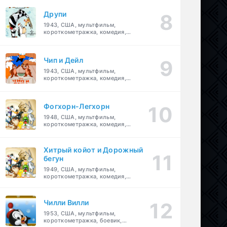
Друпи
1943, США, мультфильм,
короткометражка, комедия,
семейный
Чип и Дейл
1943, США, мультфильм,
короткометражка, комедия,
семейный, детский
Фогхорн-Легхорн
1948, США, мультфильм,
короткометражка, комедия,
семейный
Хитрый койот и Дорожный
бегун
1949, США, мультфильм,
короткометражка, комедия,
семейный
Чилли Вилли
1953, США, мультфильм,
короткометражка, боевик,