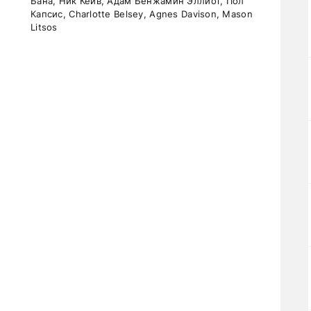
Бана, Ник Кейв, Адам Бенжамин Эллиот, Пол
Капсис, Charlotte Belsey, Agnes Davison, Mason
Litsos