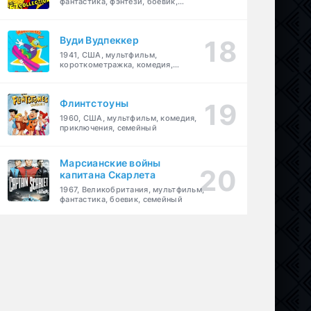
фантастика, фэнтези, боевик,
приключения, семейный
Вуди Вудпеккер
1941, США, мультфильм,
короткометражка, комедия,
семейный
Флинтстоуны
1960, США, мультфильм, комедия,
приключения, семейный
Марсианские войны
капитана Скарлета
1967, Великобритания, мультфильм,
фантастика, боевик, семейный