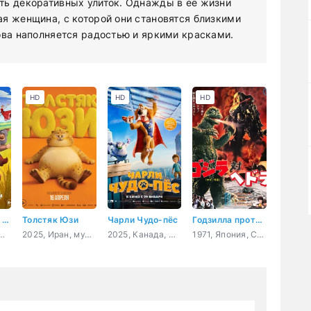
ть декоративных улиток. Однажды в её жизни
я женщина, с которой они становятся близкими
ова наполняется радостью и яркими красками.
HD
HD
HD
Три богатыря. Ни дня без подвига 3
Толстяк Юзи
Чарли Чудо-пёс
Годзилла против Хедоры
ультфильм, приключения, фэнтези, семейный
2025, Иран, мультфильм, приключения, комедия
2025, Канада, мультфильм, комедия, фантастика
1971, Япония, США, мультфильм, фантастика, боевик, триллер, семейный