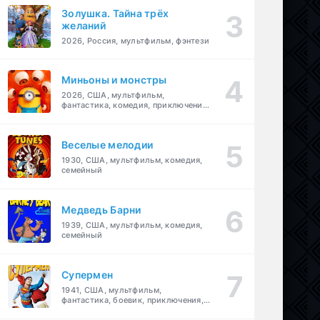
Золушка. Тайна трёх
желаний
2026, Россия, мультфильм, фэнтези
Миньоны и монстры
2026, США, мультфильм,
фантастика, комедия, приключения,
семейный
Веселые мелодии
1930, США, мультфильм, комедия,
семейный
Медведь Барни
1939, США, мультфильм, комедия,
семейный
Супермен
1941, США, мультфильм,
фантастика, боевик, приключения,
семейный