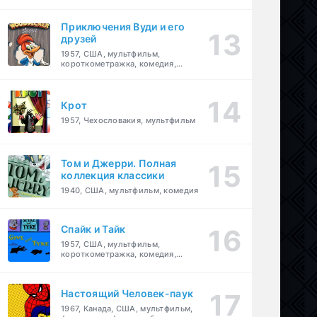
комедия, приключения, семейный
Приключения Вуди и его
друзей
1957, США, мультфильм,
короткометражка, комедия,
семейный
Крот
1957, Чехословакия, мультфильм
Том и Джерри. Полная
коллекция классики
1940, США, мультфильм, комедия
Спайк и Тайк
1957, США, мультфильм,
короткометражка, комедия,
семейный
Настоящий Человек-паук
1967, Канада, США, мультфильм,