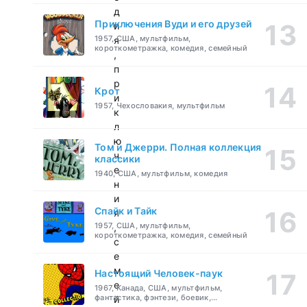
д
Приключения Вуди и его друзей
и
1957, США, мультфильм,
я
короткометражка, комедия, семейный
,
п
р
Крот
и
1957, Чехословакия, мультфильм
к
л
ю
Том и Джерри. Полная коллекция
ч
классики
е
1940, США, мультфильм, комедия
н
и
Спайк и Тайк
я
1957, США, мультфильм,
,
короткометражка, комедия, семейный
с
е
м
Настоящий Человек-паук
е
1967, Канада, США, мультфильм,
фантастика, фэнтези, боевик,
й
приключения, семейный