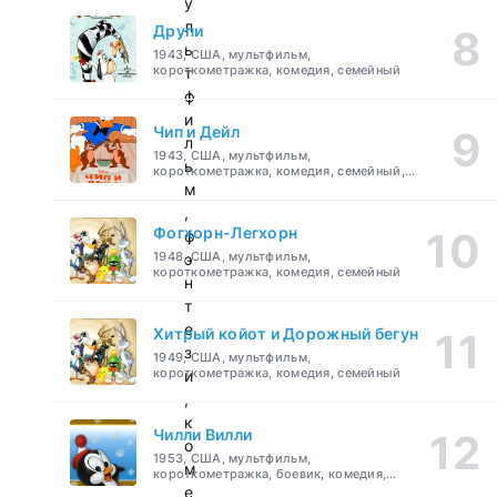
у
л
Друпи
ь
1943, США, мультфильм,
короткометражка, комедия, семейный
т
ф
и
Чип и Дейл
л
1943, США, мультфильм,
ь
короткометражка, комедия, семейный,
детский
м
,
Фогхорн-Легхорн
ф
1948, США, мультфильм,
э
короткометражка, комедия, семейный
н
т
е
Хитрый койот и Дорожный бегун
з
1949, США, мультфильм,
короткометражка, комедия, семейный
и
,
к
Чилли Вилли
о
1953, США, мультфильм,
м
короткометражка, боевик, комедия,
приключения, семейный
е