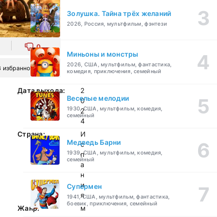
Золушка. Тайна трёх желаний
2026, Россия, мультфильм, фэнтези
0
Миньоны и монстры
2026, США, мультфильм, фантастика,
В избранное
комедия, приключения, семейный
Дата выхода:
2
Веселые мелодии
0
1930, США, мультфильм, комедия,
2
семейный
4
Страна:
И
Медведь Барни
с
1939, США, мультфильм, комедия,
п
семейный
а
н
и
Супермен
я
1941, США, мультфильм, фантастика,
боевик, приключения, семейный
Жанр:
м