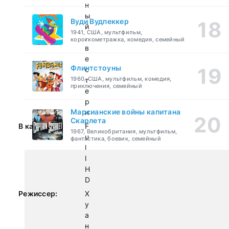
н
ы
Вуди Вудпеккер
й
1941, США, мультфильм,
,
короткометражка, комедия, семейный
в
е
Флинтстоуны
с
1960, США, мультфильм, комедия,
т
приключения, семейный
е
р
Марсианские войны капитана
н
Скарлета
В качестве:
F
1967, Великобритания, мультфильм,
u
фантастика, боевик, семейный
l
l
H
D
Режиссер:
Х
у
а
н