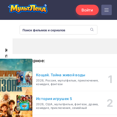
Войти
Как
приручить
Популярное:
бизона
(2024)
Кощей. Тайна живой воды
2026, Россия, мультфильм, приключения,
комедия, фэнтези
История игрушек 5
2026, США, мультфильм, фэнтези, драма,
комедия, приключения, семейный