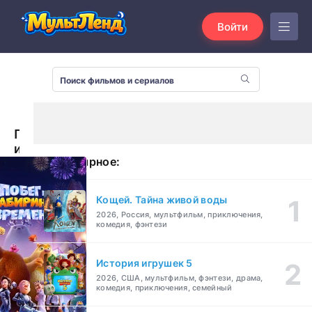
Войти
Побег
из
Популярное:
лабиринта
времени
(2024)
Кощей. Тайна живой воды
2026, Россия, мультфильм, приключения,
комедия, фэнтези
История игрушек 5
2026, США, мультфильм, фэнтези, драма,
комедия, приключения, семейный