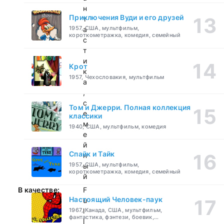
н
Приключения Вуди и его друзей
т
1957, США, мультфильм,
а
короткометражка, комедия, семейный
с
т
и
Крот
к
1957, Чехословакия, мультфильм
а
,
с
Том и Джерри. Полная коллекция
е
классики
м
1940, США, мультфильм, комедия
е
й
Спайк и Тайк
н
1957, США, мультфильм,
ы
короткометражка, комедия, семейный
й
В качестве:
F
Настоящий Человек-паук
u
1967, Канада, США, мультфильм,
l
фантастика, фэнтези, боевик,
l
приключения, семейный