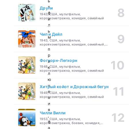
ь
т
Друпи
ф
1943, США, мультфильм,
короткометражка, комедия, семейный
и
л
ь
Чип и Дейл
м
1943, США, мультфильм,
,
короткометражка, комедия, семейный,
детский
п
р
Фогхорн-Легхорн
и
1948, США, мультфильм,
к
короткометражка, комедия, семейный
л
ю
ч
Хитрый койот и Дорожный бегун
е
1949, США, мультфильм,
короткометражка, комедия, семейный
н
и
я
Чилли Вилли
,
1953, США, мультфильм,
ф
короткометражка, боевик, комедия,
приключения, семейный
а