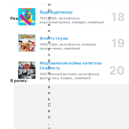
H
D
Вуди Вудпеккер
Режиссер:
Л
1941, США, мультфильм,
короткометражка, комедия, семейный
и
н
ь
Флинтстоуны
Х
1960, США, мультфильм, комедия,
у
приключения, семейный
э
й
Марсианские войны капитана
д
Скарлета
а
1967, Великобритания, мультфильм,
фантастика, боевик, семейный
В ролях:
Т
а
н
ь
С
я
о
,
Ч