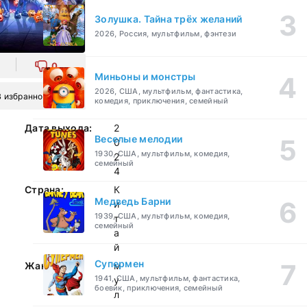
Золушка. Тайна трёх желаний
2026, Россия, мультфильм, фэнтези
0
Миньоны и монстры
2026, США, мультфильм, фантастика,
В избранное
комедия, приключения, семейный
Дата выхода:
2
Веселые мелодии
0
1930, США, мультфильм, комедия,
2
семейный
4
Страна:
К
Медведь Барни
и
1939, США, мультфильм, комедия,
т
семейный
а
й
Супермен
Жанр:
м
1941, США, мультфильм, фантастика,
у
боевик, приключения, семейный
л