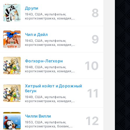
Друпи
1943, США, мультфильм,
короткометражка, комедия,
семейный
Чип и Дейл
1943, США, мультфильм,
короткометражка, комедия,
семейный, детский
Фогхорн-Легхорн
1948, США, мультфильм,
короткометражка, комедия,
семейный
Хитрый койот и Дорожный
бегун
1949, США, мультфильм,
короткометражка, комедия,
семейный
Чилли Вилли
1953, США, мультфильм,
короткометражка, боевик,