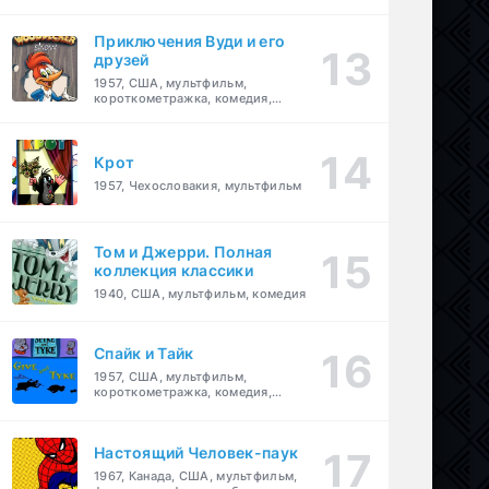
комедия, приключения, семейный
Приключения Вуди и его
друзей
1957, США, мультфильм,
короткометражка, комедия,
семейный
Крот
1957, Чехословакия, мультфильм
Том и Джерри. Полная
коллекция классики
1940, США, мультфильм, комедия
Спайк и Тайк
1957, США, мультфильм,
короткометражка, комедия,
семейный
Настоящий Человек-паук
1967, Канада, США, мультфильм,