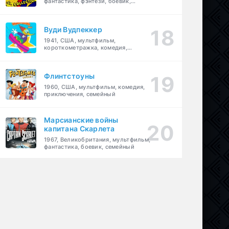
фантастика, фэнтези, боевик,
приключения, семейный
Вуди Вудпеккер
1941, США, мультфильм,
короткометражка, комедия,
семейный
Флинтстоуны
1960, США, мультфильм, комедия,
приключения, семейный
Марсианские войны
капитана Скарлета
1967, Великобритания, мультфильм,
фантастика, боевик, семейный