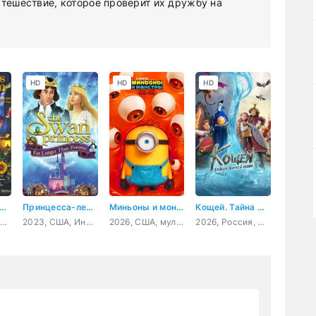
утешествие, которое проверит их дружбу на
HD
HD
HD
ринцесса и гоблин
Принцесса-лебедь: Дольше, чем вечность
Миньоны и монстры
Кощей. Тайна живой воды
1991, Великобритания, Венгрия, Япония, США, Дания, мультфильм, мюзикл, ужасы, фэнтези, мелодрама, комедия, приключения, семейный
2023, США, Индия, Корея Южная, мультфильм, семейный
2026, США, мультфильм, фантастика, комедия, приключения, семейный
2026, Россия, мультфильм, приключения, комедия, фэнтези