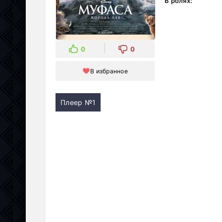
В ролях:
0
0
В избранное
Плеер №1