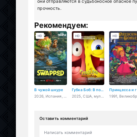
они отправляются в судьбоносное опасное п
прочность.
Рекомендуем:
HD
HD
HD
В чужой шкуре
Губка Боб: В поисках квадратных штанов
П
2026, Испания, США, мультфильм, фэнтези, комедия, приключения, семейный
2025, США, мультфильм, фэнтези, комедия, приключения, семейный
Оставить комментарий
Написать комментарий