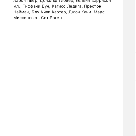
Аарон Пьер, Дональд Гловер, Келвин Харрисон
мл., Тиффани Бун, Кагисо Ледига, Престон
Найман, Блу Айви Картер, Джон Кани, Мадс
Миккельсен, Сет Роген