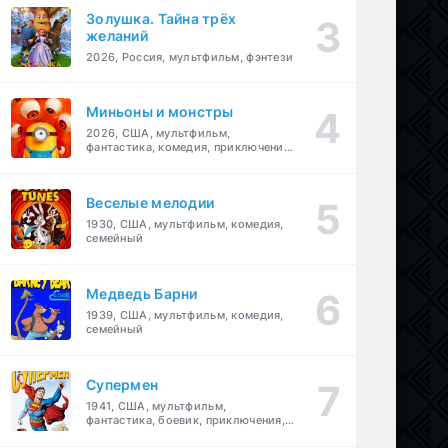
Золушка. Тайна трёх
желаний
2026, Россия, мультфильм, фэнтези
Миньоны и монстры
2026, США, мультфильм,
фантастика, комедия, приключения,
семейный
Веселые мелодии
1930, США, мультфильм, комедия,
семейный
Медведь Барни
1939, США, мультфильм, комедия,
семейный
Супермен
1941, США, мультфильм,
фантастика, боевик, приключения,
семейный