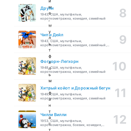
и
м
Друпи
е
1943, США, мультфильм,
короткометражка, комедия, семейный
,
м
у
Чип и Дейл
л
1943, США, мультфильм,
ь
короткометражка, комедия, семейный,
детский
т
ф
Фогхорн-Легхорн
и
1948, США, мультфильм,
л
короткометражка, комедия, семейный
ь
м
,
Хитрый койот и Дорожный бегун
ф
1949, США, мультфильм,
короткометражка, комедия, семейный
а
н
т
Чилли Вилли
а
1953, США, мультфильм,
с
короткометражка, боевик, комедия,
приключения, семейный
т