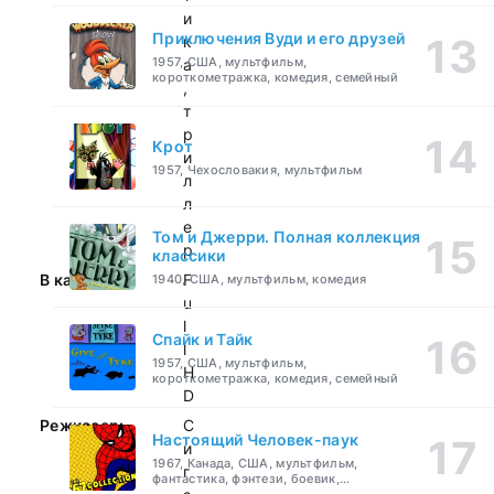
и
Приключения Вуди и его друзей
к
1957, США, мультфильм,
а
короткометражка, комедия, семейный
,
т
р
Крот
и
1957, Чехословакия, мультфильм
л
л
е
Том и Джерри. Полная коллекция
р
классики
В качестве:
F
1940, США, мультфильм, комедия
u
l
Спайк и Тайк
l
1957, США, мультфильм,
H
короткометражка, комедия, семейный
D
Режиссер:
С
Настоящий Человек-паук
и
1967, Канада, США, мультфильм,
г
фантастика, фэнтези, боевик,
приключения, семейный