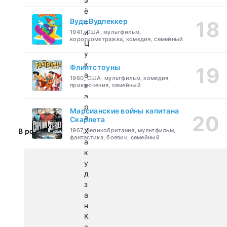
э
ё
Вуди Вудпеккер
с
и
1941, США, мультфильм,
короткометражка, комедия, семейный
Ц
у
к
Флинтстоуны
а
1960, США, мультфильм, комедия,
х
приключения, семейный
а
р
Марсианские войны капитана
а
Скарлета
В ролях:
1967, Великобритания, мультфильм,
Х
фантастика, боевик, семейный
а
к
у
д
з
а
н
К
а