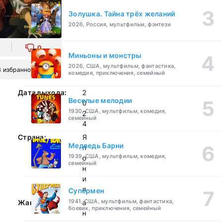
Золушка. Тайна трёх желаний
2026, Россия, мультфильм, фэнтези
0
Миньоны и монстры
2026, США, мультфильм, фантастика,
В избранное
комедия, приключения, семейный
Дата выхода:
2
Веселые мелодии
0
1930, США, мультфильм, комедия,
2
семейный
4
Страна:
Я
Медведь Барни
п
1939, США, мультфильм, комедия,
о
семейный
н
и
я
Супермен
1941, США, мультфильм, фантастика,
Жанр:
а
боевик, приключения, семейный
н