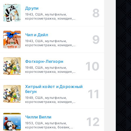
Друпи
1943, США, мультфильм,
короткометражка, комедия,
семейный
Чип и Дейл
1943, США, мультфильм,
короткометражка, комедия,
семейный, детский
Фогхорн-Легхорн
1948, США, мультфильм,
короткометражка, комедия,
семейный
Хитрый койот и Дорожный
бегун
1949, США, мультфильм,
короткометражка, комедия,
семейный
Чилли Вилли
1953, США, мультфильм,
короткометражка, боевик,