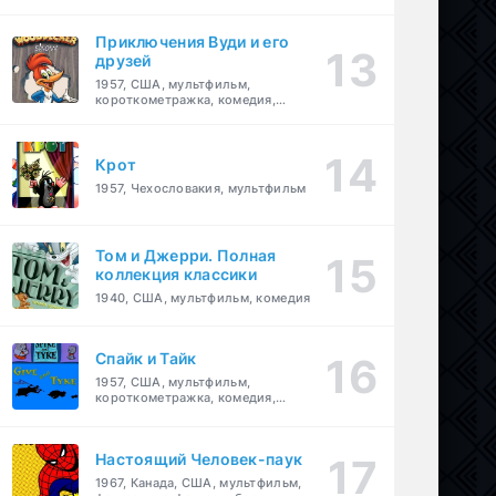
комедия, приключения, семейный
Приключения Вуди и его
друзей
1957, США, мультфильм,
короткометражка, комедия,
семейный
Крот
1957, Чехословакия, мультфильм
Том и Джерри. Полная
коллекция классики
1940, США, мультфильм, комедия
Спайк и Тайк
1957, США, мультфильм,
короткометражка, комедия,
семейный
Настоящий Человек-паук
1967, Канада, США, мультфильм,