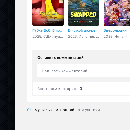
Губка Боб: В поисках квадратных штанов
В чужой шкуре
Зверолюция
2025, США, мультфильм, фэнтези, комедия, приключения, семейный
2026, Испания, США, мультфильм, фэнтези, комедия, приключения, семейный
Оставить комментарий
Написать комментарий
Всего комментариев
0
мультфильмы онлайн
» Мультики