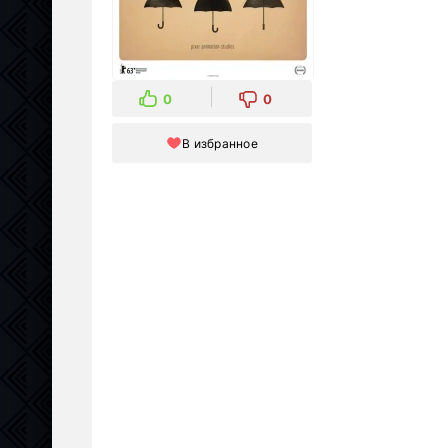
0
0
В избранное