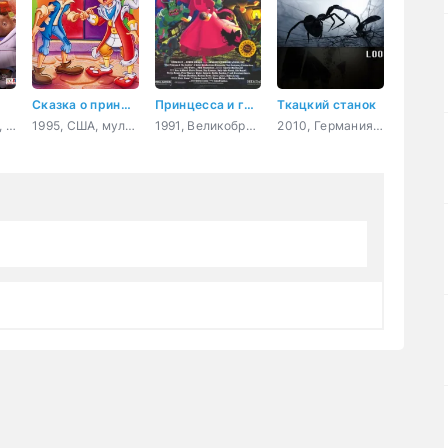
Сказка о принце и нищем
Принцесса и гоблин
Ткацкий станок
2026, Испания, мультфильм, фантастика, комедия, приключения
1995, США, мультфильм, семейный
1991, Великобритания, Венгрия, Япония, США, Дания, мультфильм, мюзикл, ужасы, фэнтези, мелодрама, комедия, приключения, семейный
2010, Германия, мультфильм, короткометражка