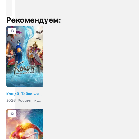
.
Рекомендуем:
HD
Кощей. Тайна живой воды
2026, Россия, мультфильм, приключения, комедия, фэнтези
HD