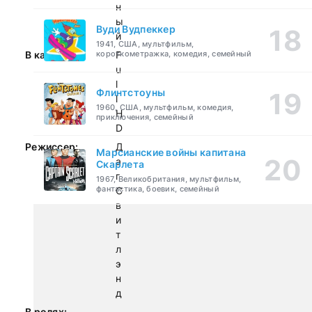
н
ы
Вуди Вудпеккер
й
1941, США, мультфильм,
короткометражка, комедия, семейный
В качестве:
F
u
l
Флинтстоуны
l
1960, США, мультфильм, комедия,
H
приключения, семейный
D
Режиссер:
Д
Марсианские войны капитана
а
Скарлета
г
1967, Великобритания, мультфильм,
фантастика, боевик, семейный
С
в
и
т
л
э
н
д
В ролях: