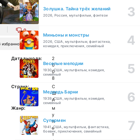
Золушка. Тайна трёх желаний
2026, Россия, мультфильм, фэнтези
0
Миньоны и монстры
2026, США, мультфильм, фантастика,
В избранное
комедия, приключения, семейный
Дата выхода:
2
Веселые мелодии
0
1930, США, мультфильм, комедия,
0
семейный
8
Страна:
С
Медведь Барни
Ш
1939, США, мультфильм, комедия,
А
семейный
Жанр:
м
у
Супермен
л
1941, США, мультфильм, фантастика,
ь
боевик, приключения, семейный
т