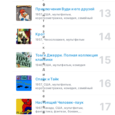
ф
Приключения Вуди и его друзей
э
1957, США, мультфильм,
н
короткометражка, комедия, семейный
т
е
з
Крот
и
1957, Чехословакия, мультфильм
,
к
о
Том и Джерри. Полная коллекция
м
классики
е
1940, США, мультфильм, комедия
д
и
Спайк и Тайк
я
1957, США, мультфильм,
,
короткометражка, комедия, семейный
с
е
м
Настоящий Человек-паук
е
1967, Канада, США, мультфильм,
фантастика, фэнтези, боевик,
й
приключения, семейный