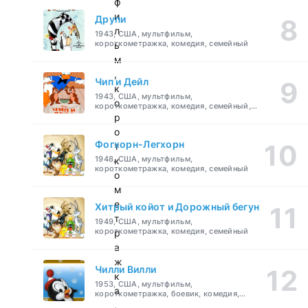
ф
и
Друпи
л
1943, США, мультфильм,
короткометражка, комедия, семейный
ь
м
,
Чип и Дейл
к
1943, США, мультфильм,
о
короткометражка, комедия, семейный,
детский
р
о
Фогхорн-Легхорн
т
1948, США, мультфильм,
к
короткометражка, комедия, семейный
о
м
е
Хитрый койот и Дорожный бегун
т
1949, США, мультфильм,
короткометражка, комедия, семейный
р
а
ж
Чилли Вилли
к
1953, США, мультфильм,
а
короткометражка, боевик, комедия,
приключения, семейный
,