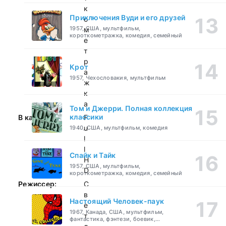
к
Приключения Вуди и его друзей
о
1957, США, мультфильм,
м
короткометражка, комедия, семейный
е
т
р
Крот
а
1957, Чехословакия, мультфильм
ж
к
а
Том и Джерри. Полная коллекция
классики
В качестве:
F
u
1940, США, мультфильм, комедия
l
l
Спайк и Тайк
H
1957, США, мультфильм,
D
короткометражка, комедия, семейный
Режиссер:
С
в
Настоящий Человек-паук
е
1967, Канада, США, мультфильм,
т
фантастика, фэнтези, боевик,
приключения, семейный