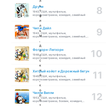
л
ь
Друпи
т
1943, США, мультфильм,
короткометражка, комедия, семейный
ф
и
л
Чип и Дейл
ь
1943, США, мультфильм,
м
короткометражка, комедия, семейный,
детский
,
д
Фогхорн-Легхорн
е
1948, США, мультфильм,
т
короткометражка, комедия, семейный
с
к
и
Хитрый койот и Дорожный бегун
й
1949, США, мультфильм,
короткометражка, комедия, семейный
,
к
о
Чилли Вилли
р
1953, США, мультфильм,
о
короткометражка, боевик, комедия,
приключения, семейный
т