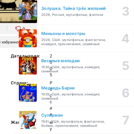
Золушка. Тайна трёх желаний
2026, Россия, мультфильм, фэнтези
0
Миньоны и монстры
2026, США, мультфильм, фантастика,
В избранное
комедия, приключения, семейный
Дата выхода:
2
Веселые мелодии
0
1930, США, мультфильм, комедия,
0
семейный
5
Страна:
Р
Медведь Барни
о
1939, США, мультфильм, комедия,
с
семейный
с
и
я
Супермен
1941, США, мультфильм, фантастика,
Жанр:
м
боевик, приключения, семейный
у