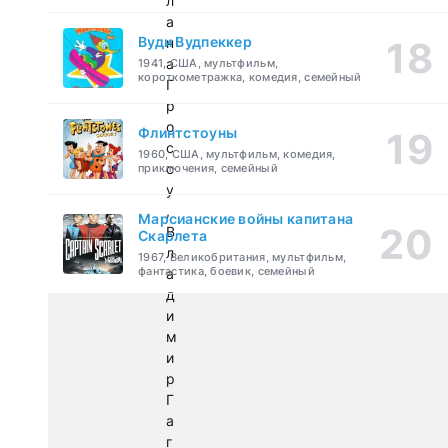
л
а
Вуди Вудпеккер
н
а
1941, США, мультфильм,
короткометражка, комедия, семейный
Г
р
о
Флинтстоуны
с
1960, США, мультфильм, комедия,
с
приключения, семейный
у
,
Марсианские войны капитана
В
Скарлета
л
1967, Великобритания, мультфильм,
фантастика, боевик, семейный
а
д
и
м
и
р
Г
а
г