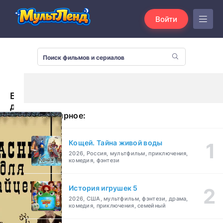
Войти
Басни
для
Популярное:
зайцев
(2005)
Кощей. Тайна живой воды
2026, Россия, мультфильм, приключения,
комедия, фэнтези
История игрушек 5
2026, США, мультфильм, фэнтези, драма,
комедия, приключения, семейный