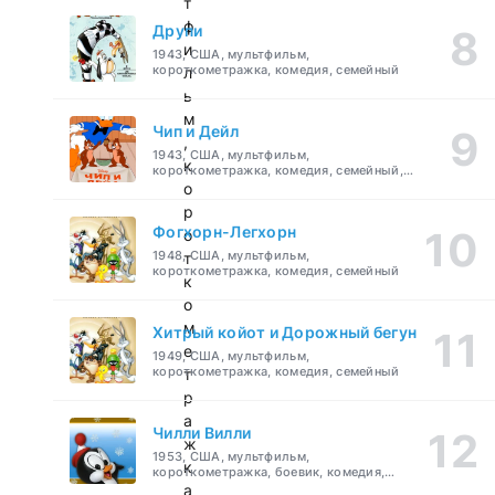
т
ф
Друпи
и
1943, США, мультфильм,
короткометражка, комедия, семейный
л
ь
м
Чип и Дейл
,
1943, США, мультфильм,
к
короткометражка, комедия, семейный,
детский
о
р
Фогхорн-Легхорн
о
1948, США, мультфильм,
т
короткометражка, комедия, семейный
к
о
м
Хитрый койот и Дорожный бегун
е
1949, США, мультфильм,
короткометражка, комедия, семейный
т
р
а
Чилли Вилли
ж
1953, США, мультфильм,
к
короткометражка, боевик, комедия,
приключения, семейный
а