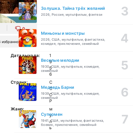
Золушка. Тайна трёх желаний
2026, Россия, мультфильм, фэнтези
0
Миньоны и монстры
2026, США, мультфильм, фантастика,
В избранное
комедия, приключения, семейный
Дата выхода:
1
Веселые мелодии
9
1930, США, мультфильм, комедия,
5
семейный
6
Страна:
С
Медведь Барни
С
1939, США, мультфильм, комедия,
С
семейный
Р
Жанр:
м
Супермен
у
1941, США, мультфильм, фантастика,
л
боевик, приключения, семейный
ь