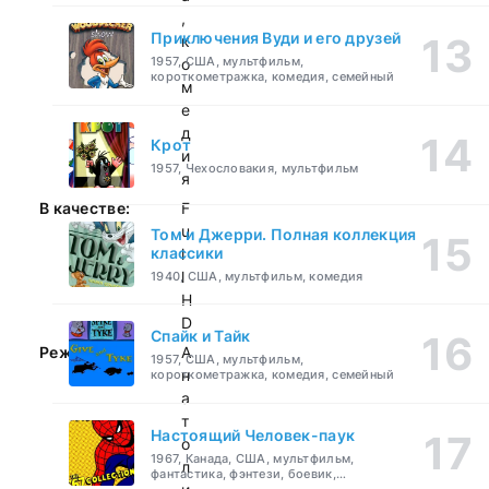
,
Приключения Вуди и его друзей
к
1957, США, мультфильм,
о
короткометражка, комедия, семейный
м
е
д
Крот
и
1957, Чехословакия, мультфильм
я
В качестве:
F
u
Том и Джерри. Полная коллекция
классики
l
l
1940, США, мультфильм, комедия
H
D
Спайк и Тайк
Режиссер:
А
1957, США, мультфильм,
н
короткометражка, комедия, семейный
а
т
Настоящий Человек-паук
о
1967, Канада, США, мультфильм,
л
фантастика, фэнтези, боевик,
приключения, семейный