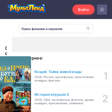
Войти
Сказка
о
Популярное:
Попе
и
работнике
Кощей. Тайна живой воды
его
2026, Россия, мультфильм, приключения,
Балде
комедия, фэнтези
(1956)
История игрушек 5
2026, США, мультфильм, фэнтези, драма,
комедия, приключения, семейный