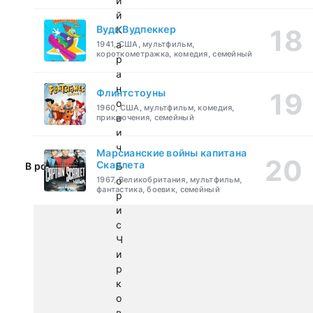
и
й
Вуди Вудпеккер
К
а
1941, США, мультфильм,
короткометражка, комедия, семейный
р
а
н
Флинтстоуны
о
1960, США, мультфильм, комедия,
в
приключения, семейный
и
ч
Марсианские войны капитана
Скарлета
В ролях:
Б
1967, Великобритания, мультфильм,
о
фантастика, боевик, семейный
р
и
с
Ч
и
р
к
о
в