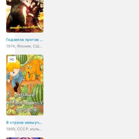
Годзилла против Мехагодзиллы
1974, Япония, США, мультфильм, фантастика, фэнтези, боевик, приключения, семейный
HD
В стране невыученных уроков
1969, СССР, мультфильм, детский, короткометражка