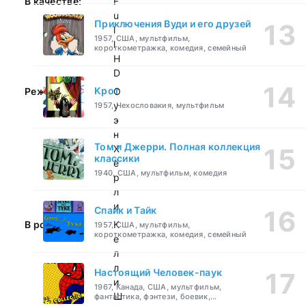
В качестве:
F
u
Приключения Вуди и его друзей
l
1957, США, мультфильм,
l
короткометражка, комедия, семейный
H
D
Крот
Режиссер:
О
у
1957, Чехословакия, мультфильм
э
н
Том и Джерри. Полная коллекция
Х
классики
ё
1940, США, мультфильм, комедия
р
л
и
Спайк и Тайк
В ролях:
К
1957, США, мультфильм,
короткометражка, комедия, семейный
е
л
л
Настоящий Человек-паук
и
1967, Канада, США, мультфильм,
Ш
фантастика, фэнтези, боевик,
приключения, семейный