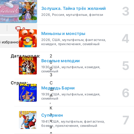
Золушка. Тайна трёх желаний
2026, Россия, мультфильм, фэнтези
0
Миньоны и монстры
2026, США, мультфильм, фантастика,
В избранное
комедия, приключения, семейный
Дата выхода:
2
Веселые мелодии
0
1930, США, мультфильм, комедия,
0
семейный
3
Страна:
С
Медведь Барни
Ш
1939, США, мультфильм, комедия,
А
семейный
,
К
а
Супермен
н
1941, США, мультфильм, фантастика,
боевик, приключения, семейный
а
д