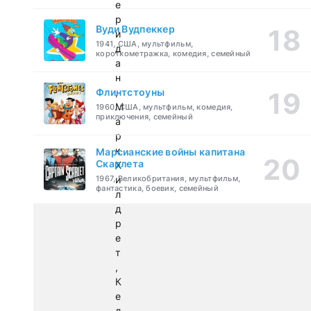
е
р
Вуди Вудпеккер
и
1941, США, мультфильм,
д
короткометражка, комедия, семейный
а
н
Флинтстоуны
,
М
1960, США, мультфильм, комедия,
приключения, семейный
а
р
к
Марсианские войны капитана
Скарлета
Х
1967, Великобритания, мультфильм,
и
фантастика, боевик, семейный
л
д
р
е
т
,
К
е
л