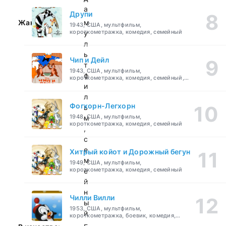
а
Друпи
Жанр:
м
1943, США, мультфильм,
короткометражка, комедия, семейный
у
л
ь
Чип и Дейл
т
1943, США, мультфильм,
ф
короткометражка, комедия, семейный,
детский
и
л
Фогхорн-Легхорн
ь
1948, США, мультфильм,
м
короткометражка, комедия, семейный
,
с
е
Хитрый койот и Дорожный бегун
м
1949, США, мультфильм,
короткометражка, комедия, семейный
е
й
н
Чилли Вилли
ы
1953, США, мультфильм,
й
короткометражка, боевик, комедия,
приключения, семейный