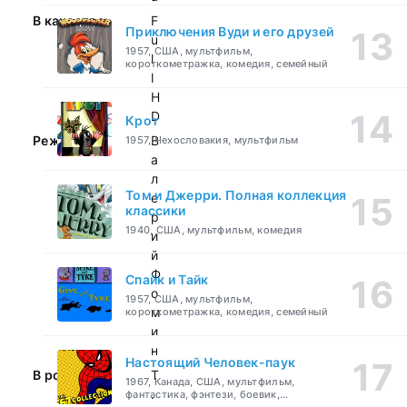
В качестве:
F
Приключения Вуди и его друзей
u
1957, США, мультфильм,
l
короткометражка, комедия, семейный
l
H
D
Крот
Режиссер:
В
1957, Чехословакия, мультфильм
а
л
Том и Джерри. Полная коллекция
е
классики
р
1940, США, мультфильм, комедия
и
й
Ф
Спайк и Тайк
о
1957, США, мультфильм,
м
короткометражка, комедия, семейный
и
н
Настоящий Человек-паук
В ролях:
Т
1967, Канада, США, мультфильм,
.
фантастика, фэнтези, боевик,
приключения, семейный