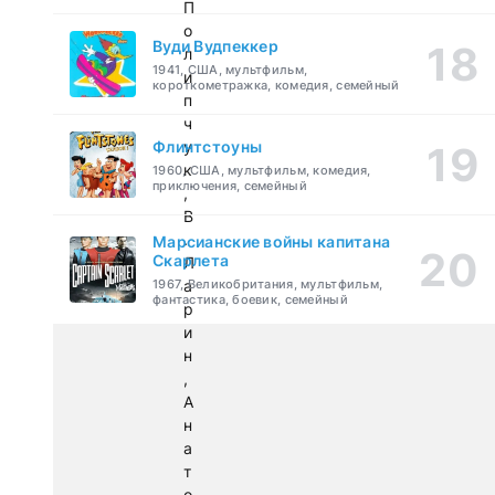
П
о
Вуди Вудпеккер
л
1941, США, мультфильм,
и
короткометражка, комедия, семейный
п
ч
Флинтстоуны
у
к
1960, США, мультфильм, комедия,
приключения, семейный
,
В
.
Марсианские войны капитана
Скарлета
Л
1967, Великобритания, мультфильм,
а
фантастика, боевик, семейный
р
и
н
,
А
н
а
т
о