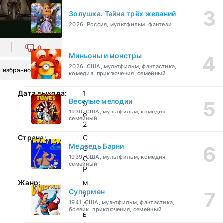
Золушка. Тайна трёх желаний
2026, Россия, мультфильм, фэнтези
0
Миньоны и монстры
2026, США, мультфильм, фантастика,
В избранное
комедия, приключения, семейный
Дата выхода:
1
Веселые мелодии
9
1930, США, мультфильм, комедия,
8
семейный
2
Страна:
С
Медведь Барни
С
1939, США, мультфильм, комедия,
С
семейный
Р
Жанр:
м
Супермен
у
1941, США, мультфильм, фантастика,
л
боевик, приключения, семейный
ь