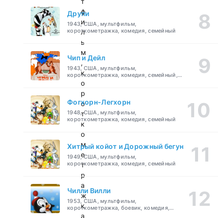
т
ф
Друпи
и
1943, США, мультфильм,
короткометражка, комедия, семейный
л
ь
м
Чип и Дейл
,
1943, США, мультфильм,
к
короткометражка, комедия, семейный,
детский
о
р
Фогхорн-Легхорн
о
1948, США, мультфильм,
т
короткометражка, комедия, семейный
к
о
м
Хитрый койот и Дорожный бегун
е
1949, США, мультфильм,
короткометражка, комедия, семейный
т
р
а
Чилли Вилли
ж
1953, США, мультфильм,
к
короткометражка, боевик, комедия,
приключения, семейный
а