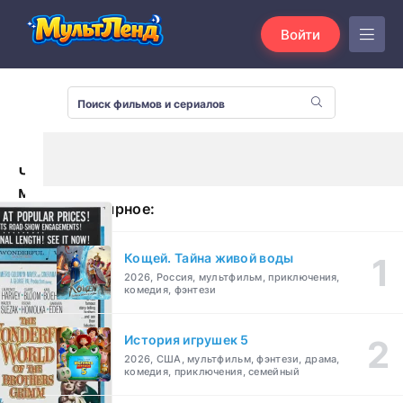
Войти
Чудесный
мир
Популярное:
братьев
Гримм
(1962)
Кощей. Тайна живой воды
2026, Россия, мультфильм, приключения,
комедия, фэнтези
История игрушек 5
2026, США, мультфильм, фэнтези, драма,
комедия, приключения, семейный