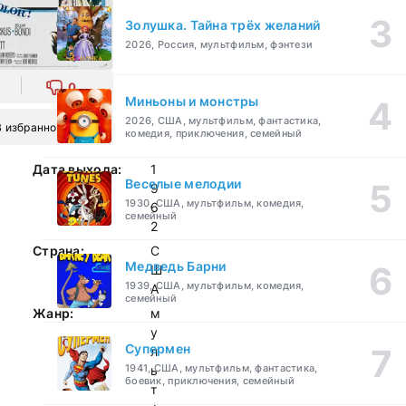
Золушка. Тайна трёх желаний
2026, Россия, мультфильм, фэнтези
0
Миньоны и монстры
2026, США, мультфильм, фантастика,
В избранное
комедия, приключения, семейный
Дата выхода:
1
Веселые мелодии
9
1930, США, мультфильм, комедия,
6
семейный
2
Страна:
С
Медведь Барни
Ш
1939, США, мультфильм, комедия,
А
семейный
Жанр:
м
у
Супермен
л
1941, США, мультфильм, фантастика,
ь
боевик, приключения, семейный
т