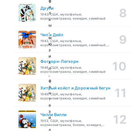
ф
и
Друпи
л
1943, США, мультфильм,
короткометражка, комедия, семейный
ь
м
,
Чип и Дейл
м
1943, США, мультфильм,
ю
короткометражка, комедия, семейный,
детский
з
и
Фогхорн-Легхорн
к
1948, США, мультфильм,
л
короткометражка, комедия, семейный
,
ф
э
Хитрый койот и Дорожный бегун
н
1949, США, мультфильм,
короткометражка, комедия, семейный
т
е
з
Чилли Вилли
и
1953, США, мультфильм,
,
короткометражка, боевик, комедия,
приключения, семейный
д