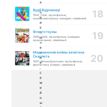
я
,
Вуди Вудпеккер
п
1941, США, мультфильм,
р
короткометражка, комедия, семейный
и
к
Флинтстоуны
л
1960, США, мультфильм, комедия,
ю
приключения, семейный
ч
е
Марсианские войны капитана
н
Скарлета
и
1967, Великобритания, мультфильм,
я
фантастика, боевик, семейный
,
с
е
м
е
й
н
ы