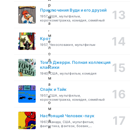
р
Приключения Вуди и его друзей
а
1957, США, мультфильм,
м
короткометражка, комедия, семейный
а
,
м
Крот
е
1957, Чехословакия, мультфильм
л
о
д
Том и Джерри. Полная коллекция
р
классики
а
1940, США, мультфильм, комедия
м
а
Спайк и Тайк
,
1957, США, мультфильм,
к
короткометражка, комедия, семейный
о
м
е
Настоящий Человек-паук
д
1967, Канада, США, мультфильм,
фантастика, фэнтези, боевик,
и
приключения, семейный