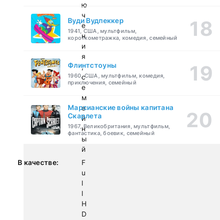
ю
ч
Вуди Вудпеккер
е
1941, США, мультфильм,
н
короткометражка, комедия, семейный
и
я
Флинтстоуны
,
1960, США, мультфильм, комедия,
с
приключения, семейный
е
м
Марсианские войны капитана
е
Скарлета
й
1967, Великобритания, мультфильм,
н
фантастика, боевик, семейный
ы
й
В качестве:
F
u
l
l
H
D