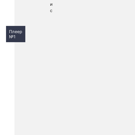
и
с
Плеер
№1