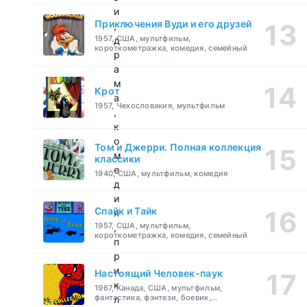
и
Приключения Вуди и его друзей
,
1957, США, мультфильм,
д
короткометражка, комедия, семейный
р
а
м
Крот
а
1957, Чехословакия, мультфильм
,
к
о
Том и Джерри. Полная коллекция
м
классики
е
1940, США, мультфильм, комедия
д
и
Спайк и Тайк
я
1957, США, мультфильм,
,
короткометражка, комедия, семейный
п
р
и
Настоящий Человек-паук
к
1967, Канада, США, мультфильм,
фантастика, фэнтези, боевик,
л
приключения, семейный