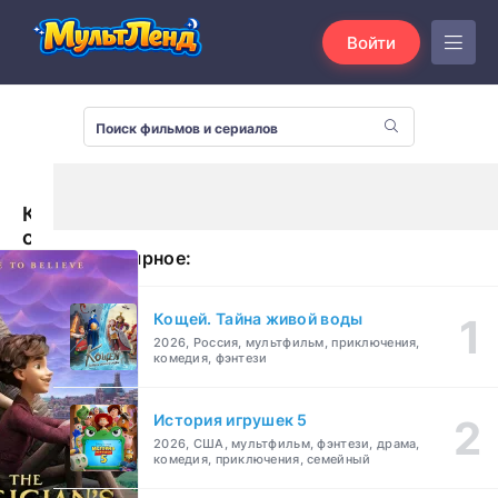
Войти
Как
слониха
Популярное:
упала
с
неба
Кощей. Тайна живой воды
(2023)
2026, Россия, мультфильм, приключения,
комедия, фэнтези
История игрушек 5
2026, США, мультфильм, фэнтези, драма,
комедия, приключения, семейный