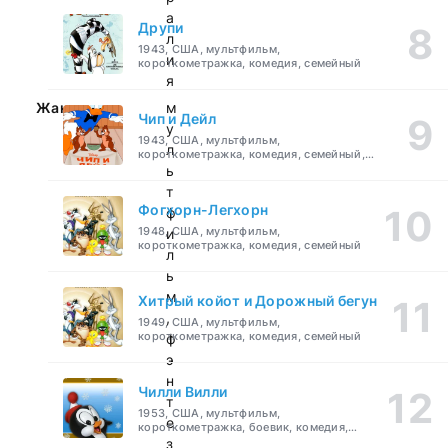
а
Друпи
л
1943, США, мультфильм,
и
короткометражка, комедия, семейный
я
Жанр:
м
Чип и Дейл
у
1943, США, мультфильм,
л
короткометражка, комедия, семейный,
детский
ь
т
Фогхорн-Легхорн
ф
1948, США, мультфильм,
и
короткометражка, комедия, семейный
л
ь
м
Хитрый койот и Дорожный бегун
,
1949, США, мультфильм,
короткометражка, комедия, семейный
ф
э
н
Чилли Вилли
т
1953, США, мультфильм,
е
короткометражка, боевик, комедия,
приключения, семейный
з