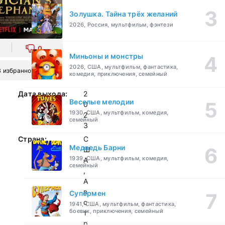
Золушка. Тайна трёх желаний
2026, Россия, мультфильм, фэнтези
0
Миньоны и монстры
2026, США, мультфильм, фантастика,
В избранное
комедия, приключения, семейный
Дата выхода:
2
Веселые мелодии
0
1930, США, мультфильм, комедия,
2
семейный
3
Страна:
С
Медведь Барни
Ш
1939, США, мультфильм, комедия,
А
семейный
,
А
в
Супермен
с
1941, США, мультфильм, фантастика,
боевик, приключения, семейный
т
р