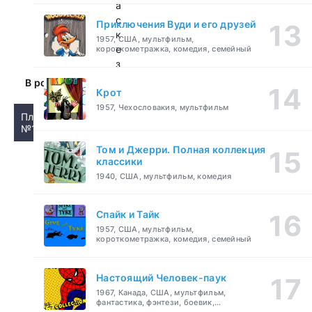
а
с
Приключения Вуди и его друзей
к
1957, США, мультфильм,
е
короткометражка, комедия, семейный
з
В ролях:
Крот
1957, Чехословакия, мультфильм
Плеер
№1
Том и Джерри. Полная коллекция
классики
1940, США, мультфильм, комедия
Спайк и Тайк
1957, США, мультфильм,
короткометражка, комедия, семейный
Настоящий Человек-паук
1967, Канада, США, мультфильм,
фантастика, фэнтези, боевик,
приключения, семейный