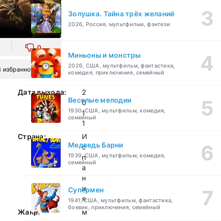
Золушка. Тайна трёх желаний
2026, Россия, мультфильм, фэнтези
0
Миньоны и монстры
2026, США, мультфильм, фантастика,
В избранное
комедия, приключения, семейный
Дата выхода:
2
Веселые мелодии
0
1930, США, мультфильм, комедия,
1
семейный
1
Страна:
И
Медведь Барни
с
1939, США, мультфильм, комедия,
п
семейный
а
н
и
Супермен
я
1941, США, мультфильм, фантастика,
боевик, приключения, семейный
Жанр:
м