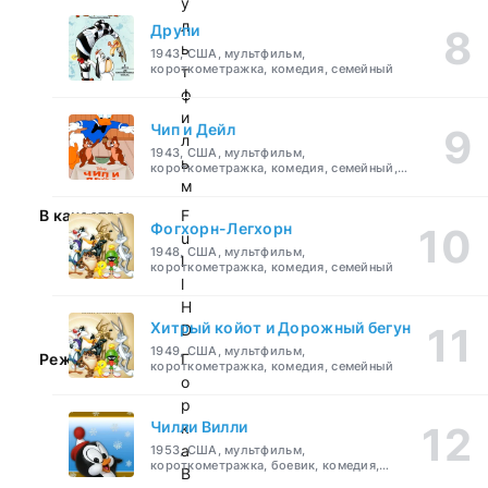
у
л
Друпи
ь
1943, США, мультфильм,
короткометражка, комедия, семейный
т
ф
и
Чип и Дейл
л
1943, США, мультфильм,
ь
короткометражка, комедия, семейный,
детский
м
В качестве:
F
Фогхорн-Легхорн
u
1948, США, мультфильм,
l
короткометражка, комедия, семейный
l
H
Хитрый койот и Дорожный бегун
D
1949, США, мультфильм,
Режиссер:
Г
короткометражка, комедия, семейный
о
р
Чилли Вилли
к
а
1953, США, мультфильм,
короткометражка, боевик, комедия,
В
приключения, семейный