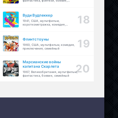
фантастика, фэнтези, боевик,
приключения, семейный
Вуди Вудпеккер
1941, США, мультфильм,
короткометражка, комедия,
семейный
Флинтстоуны
1960, США, мультфильм, комедия,
приключения, семейный
Марсианские войны
капитана Скарлета
1967, Великобритания, мультфильм,
фантастика, боевик, семейный