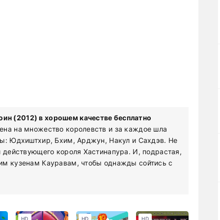
ин (2012) в хорошем качестве бесплатно
ена на множество королевств и за каждое шла
ы: Юдхиштхир, Бхим, Арджун, Накул и Сахдэв. Не
и действующего короля Хастинапура. И, подрастая,
им кузенам Кауравам, чтобы однажды сойтись с
HD
HD
HD