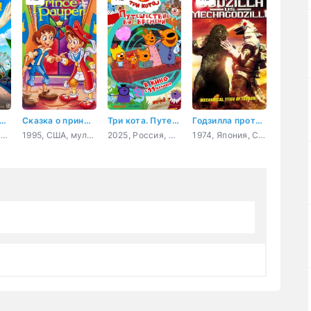
евели перьями!
Сказка о принце и нищем
Три кота. Путешествие во времени
Годзилла против Мехагодзиллы
2025, Польша, Бразилия, Гонконг, США, Великобритания, Япония, мультфильм, приключения, семейный
1995, США, мультфильм, семейный
2025, Россия, мультфильм, детский
1974, Япония, США, мультфильм, фантастика, фэнтези, боевик, приключения, семейный