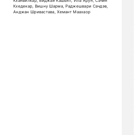
Кханвилкар, Виджай Кашьяп, Ила Арун, Сачин
Кхедекар, Вишну Шарма, Раджешвари Сачдэв,
Анджан Шривастава, Хемант Маахаор