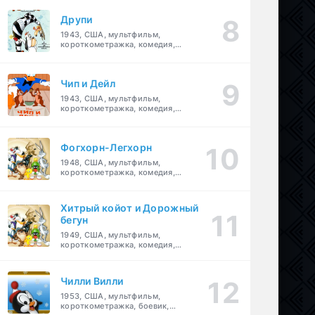
Друпи
1943, США, мультфильм,
короткометражка, комедия,
семейный
Чип и Дейл
1943, США, мультфильм,
короткометражка, комедия,
семейный, детский
Фогхорн-Легхорн
1948, США, мультфильм,
короткометражка, комедия,
семейный
Хитрый койот и Дорожный
бегун
1949, США, мультфильм,
короткометражка, комедия,
семейный
Чилли Вилли
1953, США, мультфильм,
короткометражка, боевик,