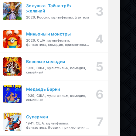
Золушка. Тайна трёх
желаний
2026, Россия, мультфильм, фэнтези
Миньоны и монстры
2026, США, мультфильм,
фантастика, комедия, приключения,
семейный
Веселые мелодии
1930, США, мультфильм, комедия,
семейный
Медведь Барни
1939, США, мультфильм, комедия,
семейный
Супермен
1941, США, мультфильм,
фантастика, боевик, приключения,
семейный