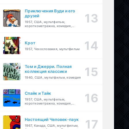
комедия, приключения, семейный
Приключения Вуди и его
друзей
1957, США, мультфильм,
короткометражка, комедия,
семейный
Крот
1957, Чехословакия, мультфильм
Том и Джерри. Полная
коллекция классики
1940, США, мультфильм, комедия
Спайк и Тайк
1957, США, мультфильм,
короткометражка, комедия,
семейный
Настоящий Человек-паук
1967, Канада, США, мультфильм,