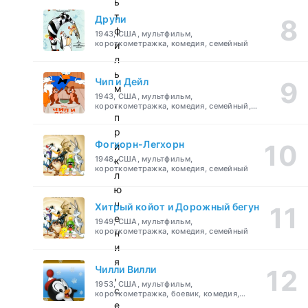
ь
т
Друпи
ф
1943, США, мультфильм,
короткометражка, комедия, семейный
и
л
ь
Чип и Дейл
м
1943, США, мультфильм,
,
короткометражка, комедия, семейный,
детский
п
р
Фогхорн-Легхорн
и
1948, США, мультфильм,
к
короткометражка, комедия, семейный
л
ю
ч
Хитрый койот и Дорожный бегун
е
1949, США, мультфильм,
короткометражка, комедия, семейный
н
и
я
Чилли Вилли
,
1953, США, мультфильм,
с
короткометражка, боевик, комедия,
приключения, семейный
е