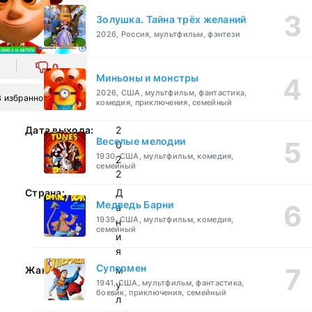
Золушка. Тайна трёх желаний
2026, Россия, мультфильм, фэнтези
0
Миньоны и монстры
2026, США, мультфильм, фантастика,
В избранное
комедия, приключения, семейный
Дата выхода:
2
Веселые мелодии
0
1930, США, мультфильм, комедия,
2
семейный
2
Страна:
Д
Медведь Барни
а
1939, США, мультфильм, комедия,
н
семейный
и
я
Супермен
Жанр:
м
1941, США, мультфильм, фантастика,
у
боевик, приключения, семейный
л