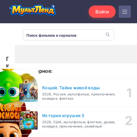
Войти
Гостья
из
Популярное:
космоса
(2022)
Кощей. Тайна живой воды
2026, Россия, мультфильм, приключения,
комедия, фэнтези
История игрушек 5
2026, США, мультфильм, фэнтези, драма,
комедия, приключения, семейный