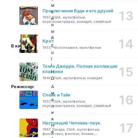
м
Приключения Вуди и его друзей
е
1957, США, мультфильм,
й
короткометражка, комедия, семейный
н
ы
й
Крот
В качестве:
F
1957, Чехословакия, мультфильм
u
l
l
Том и Джерри. Полная коллекция
классики
H
D
1940, США, мультфильм, комедия
Режиссер:
А
м
Спайк и Тайк
а
1957, США, мультфильм,
л
короткометражка, комедия, семейный
и
я
Настоящий Человек-паук
Н
1967, Канада, США, мультфильм,
е
фантастика, фэнтези, боевик,
приключения, семейный