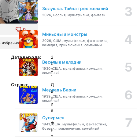
Золушка. Тайна трёх желаний
2026, Россия, мультфильм, фэнтези
0
Миньоны и монстры
2026, США, мультфильм, фантастика,
В избранное
комедия, приключения, семейный
Дата выхода:
2
Веселые мелодии
0
1930, США, мультфильм, комедия,
2
семейный
1
Страна:
Д
Медведь Барни
а
1939, США, мультфильм, комедия,
н
семейный
и
я
,
Супермен
Ф
1941, США, мультфильм, фантастика,
боевик, приключения, семейный
р
а