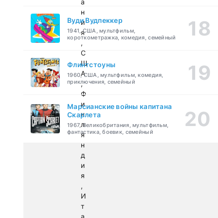
а
н
Вуди Вудпеккер
и
1941, США, мультфильм,
я
короткометражка, комедия, семейный
,
С
Ш
Флинтстоуны
А
1960, США, мультфильм, комедия,
приключения, семейный
,
Ф
и
Марсианские войны капитана
н
Скарлета
л
1967, Великобритания, мультфильм,
фантастика, боевик, семейный
я
н
д
и
я
,
И
т
а