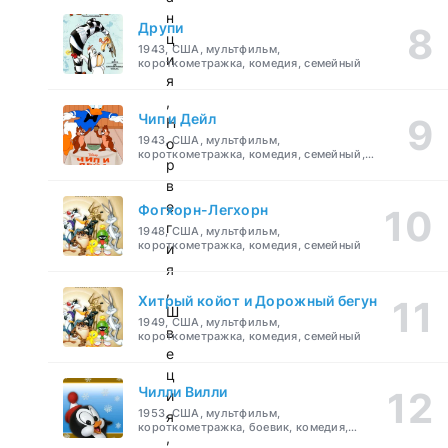
н
Друпи
ц
1943, США, мультфильм,
и
короткометражка, комедия, семейный
я
,
Чип и Дейл
Н
1943, США, мультфильм,
о
короткометражка, комедия, семейный,
р
детский
в
е
Фогхорн-Легхорн
г
1948, США, мультфильм,
короткометражка, комедия, семейный
и
я
,
Хитрый койот и Дорожный бегун
Ш
1949, США, мультфильм,
в
короткометражка, комедия, семейный
е
ц
Чилли Вилли
и
1953, США, мультфильм,
я
короткометражка, боевик, комедия,
,
приключения, семейный