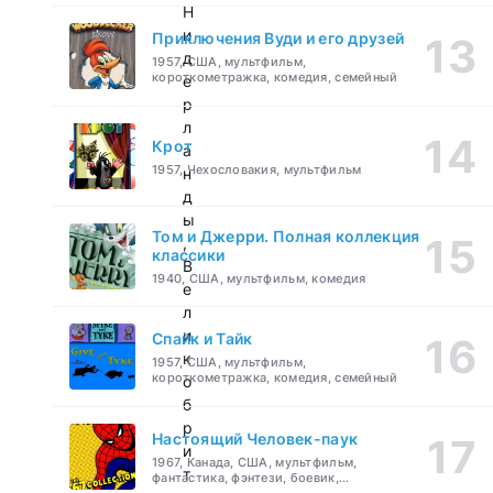
Н
и
Приключения Вуди и его друзей
д
1957, США, мультфильм,
короткометражка, комедия, семейный
е
р
л
Крот
а
1957, Чехословакия, мультфильм
н
д
ы
Том и Джерри. Полная коллекция
,
классики
В
1940, США, мультфильм, комедия
е
л
и
Спайк и Тайк
к
1957, США, мультфильм,
короткометражка, комедия, семейный
о
б
р
Настоящий Человек-паук
и
1967, Канада, США, мультфильм,
т
фантастика, фэнтези, боевик,
приключения, семейный