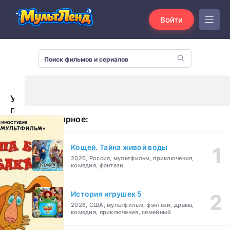
Войти
У
попа
Популярное:
была
собака
(1982)
Кощей. Тайна живой воды
2026, Россия, мультфильм, приключения,
комедия, фэнтези
История игрушек 5
2026, США, мультфильм, фэнтези, драма,
комедия, приключения, семейный