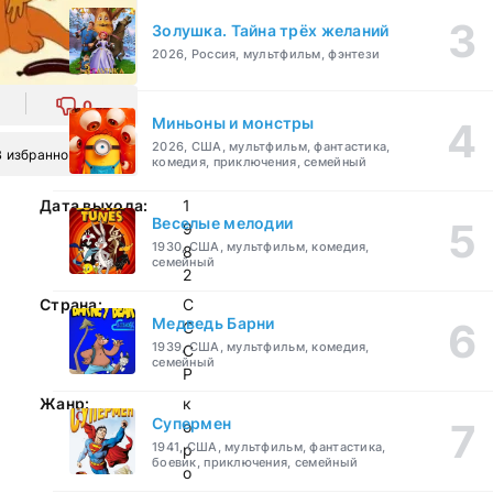
Золушка. Тайна трёх желаний
2026, Россия, мультфильм, фэнтези
0
Миньоны и монстры
2026, США, мультфильм, фантастика,
В избранное
комедия, приключения, семейный
Дата выхода:
1
Веселые мелодии
9
1930, США, мультфильм, комедия,
8
семейный
2
Страна:
С
Медведь Барни
С
1939, США, мультфильм, комедия,
С
семейный
Р
Жанр:
к
Супермен
о
1941, США, мультфильм, фантастика,
р
боевик, приключения, семейный
о