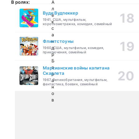
В ролях:
А
л
Вуди Вудпеккер
е
1941, США, мультфильм,
к
короткометражка, комедия, семейный
с
а
Флинтстоуны
н
д
1960, США, мультфильм, комедия,
приключения, семейный
р
Б
а
Марсианские войны капитана
Скарлета
р
1967, Великобритания, мультфильм,
а
фантастика, боевик, семейный
н
о
в