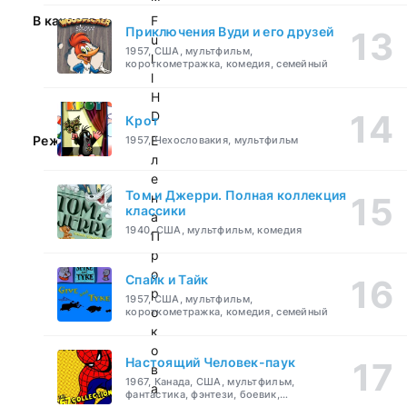
В качестве:
F
Приключения Вуди и его друзей
u
1957, США, мультфильм,
l
короткометражка, комедия, семейный
l
H
D
Крот
Режиссер:
Е
1957, Чехословакия, мультфильм
л
е
Том и Джерри. Полная коллекция
н
классики
а
1940, США, мультфильм, комедия
П
р
о
Спайк и Тайк
р
1957, США, мультфильм,
о
короткометражка, комедия, семейный
к
о
Настоящий Человек-паук
в
1967, Канада, США, мультфильм,
а
фантастика, фэнтези, боевик,
приключения, семейный