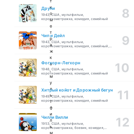
т
к
Друпи
о
1943, США, мультфильм,
короткометражка, комедия, семейный
м
е
т
Чип и Дейл
р
1943, США, мультфильм,
а
короткометражка, комедия, семейный,
детский
ж
к
Фогхорн-Легхорн
а
1948, США, мультфильм,
,
короткометражка, комедия, семейный
м
у
л
Хитрый койот и Дорожный бегун
ь
1949, США, мультфильм,
короткометражка, комедия, семейный
т
ф
и
Чилли Вилли
л
1953, США, мультфильм,
ь
короткометражка, боевик, комедия,
приключения, семейный
м