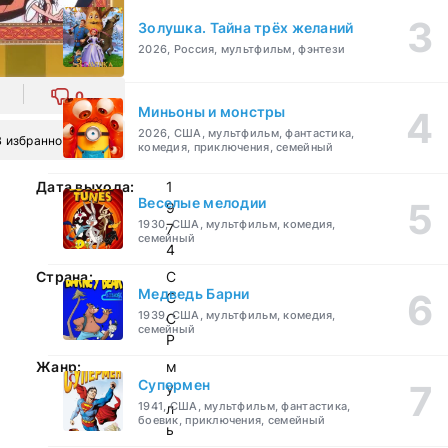
Золушка. Тайна трёх желаний
2026, Россия, мультфильм, фэнтези
0
Миньоны и монстры
2026, США, мультфильм, фантастика,
В избранное
комедия, приключения, семейный
Дата выхода:
1
Веселые мелодии
9
1930, США, мультфильм, комедия,
7
семейный
4
Страна:
С
Медведь Барни
С
1939, США, мультфильм, комедия,
С
семейный
Р
Жанр:
м
Супермен
у
1941, США, мультфильм, фантастика,
л
боевик, приключения, семейный
ь