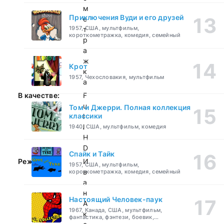
м
Приключения Вуди и его друзей
е
1957, США, мультфильм,
т
короткометражка, комедия, семейный
р
а
ж
Крот
к
1957, Чехословакия, мультфильм
а
В качестве:
F
u
Том и Джерри. Полная коллекция
классики
l
l
1940, США, мультфильм, комедия
H
D
Спайк и Тайк
Режиссер:
И
1957, США, мультфильм,
в
короткометражка, комедия, семейный
а
н
Настоящий Человек-паук
А
1967, Канада, США, мультфильм,
к
фантастика, фэнтези, боевик,
приключения, семейный