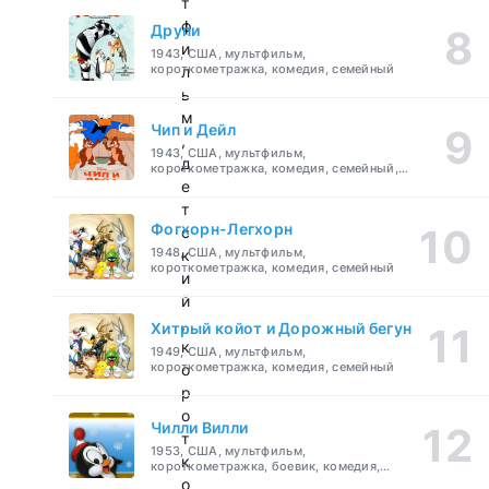
т
ф
Друпи
и
1943, США, мультфильм,
короткометражка, комедия, семейный
л
ь
м
Чип и Дейл
,
1943, США, мультфильм,
д
короткометражка, комедия, семейный,
детский
е
т
Фогхорн-Легхорн
с
1948, США, мультфильм,
к
короткометражка, комедия, семейный
и
й
,
Хитрый койот и Дорожный бегун
к
1949, США, мультфильм,
короткометражка, комедия, семейный
о
р
о
Чилли Вилли
т
1953, США, мультфильм,
к
короткометражка, боевик, комедия,
приключения, семейный
о