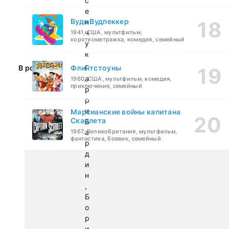
с
е
Вуди Вудпеккер
н
ч
1941, США, мультфильм,
короткометражка, комедия, семейный
у
к
Флинтстоуны
В ролях:
Г
а
1960, США, мультфильм, комедия,
приключения, семейный
р
р
и
Марсианские войны капитана
Скарлета
Б
1967, Великобритания, мультфильм,
а
фантастика, боевик, семейный
р
д
и
н
,
Б
о
р
и