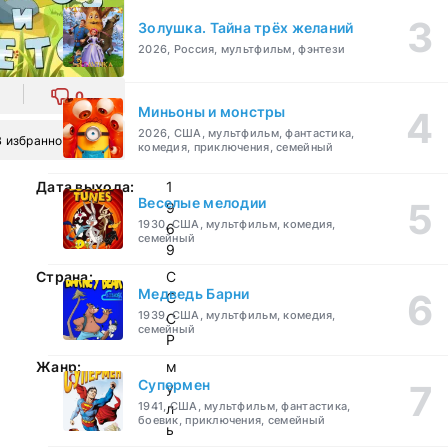
Золушка. Тайна трёх желаний
2026, Россия, мультфильм, фэнтези
0
Миньоны и монстры
2026, США, мультфильм, фантастика,
В избранное
комедия, приключения, семейный
Дата выхода:
1
Веселые мелодии
9
1930, США, мультфильм, комедия,
6
семейный
9
Страна:
С
Медведь Барни
С
1939, США, мультфильм, комедия,
С
семейный
Р
Жанр:
м
Супермен
у
1941, США, мультфильм, фантастика,
л
боевик, приключения, семейный
ь