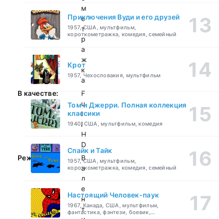
м
Приключения Вуди и его друзей
е
1957, США, мультфильм,
т
короткометражка, комедия, семейный
р
а
ж
Крот
к
1957, Чехословакия, мультфильм
а
В качестве:
F
u
Том и Джерри. Полная коллекция
классики
l
l
1940, США, мультфильм, комедия
H
D
Спайк и Тайк
Режиссер:
В
1957, США, мультфильм,
а
короткометражка, комедия, семейный
л
е
Настоящий Человек-паук
н
1967, Канада, США, мультфильм,
т
фантастика, фэнтези, боевик,
приключения, семейный