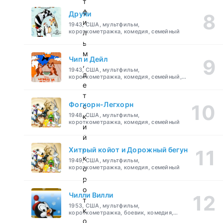
т
ф
Друпи
и
1943, США, мультфильм,
короткометражка, комедия, семейный
л
ь
м
Чип и Дейл
,
1943, США, мультфильм,
д
короткометражка, комедия, семейный,
детский
е
т
Фогхорн-Легхорн
с
1948, США, мультфильм,
к
короткометражка, комедия, семейный
и
й
,
Хитрый койот и Дорожный бегун
к
1949, США, мультфильм,
короткометражка, комедия, семейный
о
р
о
Чилли Вилли
т
1953, США, мультфильм,
к
короткометражка, боевик, комедия,
приключения, семейный
о