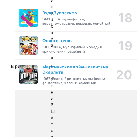
и
н
Вуди Вудпеккер
К
а
1941, США, мультфильм,
короткометражка, комедия, семейный
р
а
в
Флинтстоуны
а
1960, США, мультфильм, комедия,
е
приключения, семейный
в
В ролях:
Е
Марсианские войны капитана
Скарлета
в
1967, Великобритания, мультфильм,
г
фантастика, боевик, семейный
е
н
и
й
Ш
у
т
о
в