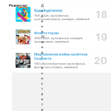
Режиссер:
Д
Вуди Вудпеккер
а
р
1941, США, мультфильм,
короткометражка, комедия, семейный
и
н
а
Флинтстоуны
Ш
1960, США, мультфильм, комедия,
м
приключения, семейный
и
д
Марсианские войны капитана
т
Скарлета
,
1967, Великобритания, мультфильм,
фантастика, боевик, семейный
К
о
н
с
т
а
н
т
и