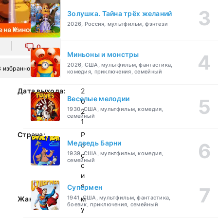
Золушка. Тайна трёх желаний
2026, Россия, мультфильм, фэнтези
0
Миньоны и монстры
2026, США, мультфильм, фантастика,
В избранное
комедия, приключения, семейный
Дата выхода:
2
Веселые мелодии
0
1930, США, мультфильм, комедия,
2
семейный
1
Страна:
Р
Медведь Барни
о
1939, США, мультфильм, комедия,
с
семейный
с
и
я
Супермен
1941, США, мультфильм, фантастика,
Жанр:
м
боевик, приключения, семейный
у