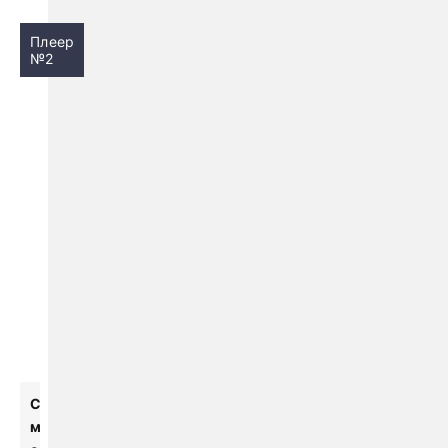
Плеер
№2
С
м