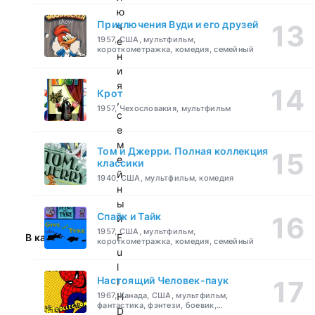
ю
Приключения Вуди и его друзей
ч
1957, США, мультфильм,
е
короткометражка, комедия, семейный
н
и
я
Крот
,
1957, Чехословакия, мультфильм
с
е
м
Том и Джерри. Полная коллекция
е
классики
й
1940, США, мультфильм, комедия
н
ы
Спайк и Тайк
й
1957, США, мультфильм,
В качестве:
F
короткометражка, комедия, семейный
u
l
Настоящий Человек-паук
l
1967, Канада, США, мультфильм,
H
фантастика, фэнтези, боевик,
D
приключения, семейный