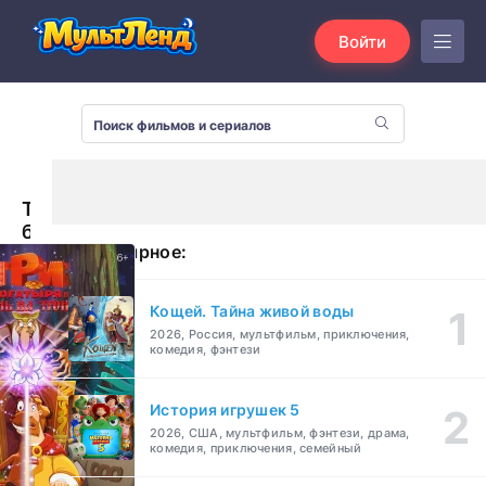
Войти
Три
богатыря
Популярное:
и
Конь
на
Кощей. Тайна живой воды
троне
2026, Россия, мультфильм, приключения,
(2021)
комедия, фэнтези
История игрушек 5
2026, США, мультфильм, фэнтези, драма,
комедия, приключения, семейный