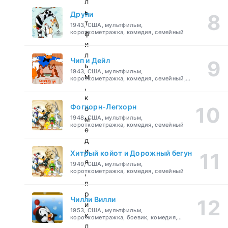
л
ь
Друпи
т
1943, США, мультфильм,
короткометражка, комедия, семейный
ф
и
л
Чип и Дейл
ь
1943, США, мультфильм,
м
короткометражка, комедия, семейный,
детский
,
к
Фогхорн-Легхорн
о
1948, США, мультфильм,
м
короткометражка, комедия, семейный
е
д
и
Хитрый койот и Дорожный бегун
я
1949, США, мультфильм,
короткометражка, комедия, семейный
,
п
р
Чилли Вилли
и
1953, США, мультфильм,
к
короткометражка, боевик, комедия,
приключения, семейный
л