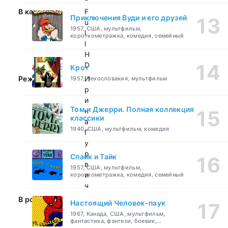
В качестве:
F
Приключения Вуди и его друзей
u
1957, США, мультфильм,
l
короткометражка, комедия, семейный
l
H
D
Крот
Режиссер:
И
1957, Чехословакия, мультфильм
р
и
Том и Джерри. Полная коллекция
н
классики
а
1940, США, мультфильм, комедия
Г
у
р
Спайк и Тайк
в
1957, США, мультфильм,
и
короткометражка, комедия, семейный
ч
В ролях:
Настоящий Человек-паук
1967, Канада, США, мультфильм,
фантастика, фэнтези, боевик,
приключения, семейный