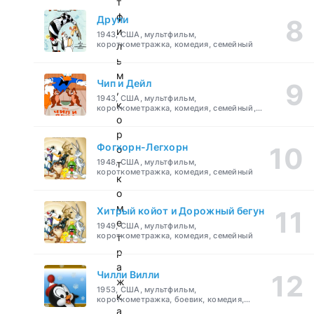
т
ф
Друпи
и
1943, США, мультфильм,
короткометражка, комедия, семейный
л
ь
м
Чип и Дейл
,
1943, США, мультфильм,
к
короткометражка, комедия, семейный,
детский
о
р
Фогхорн-Легхорн
о
1948, США, мультфильм,
т
короткометражка, комедия, семейный
к
о
м
Хитрый койот и Дорожный бегун
е
1949, США, мультфильм,
короткометражка, комедия, семейный
т
р
а
Чилли Вилли
ж
1953, США, мультфильм,
к
короткометражка, боевик, комедия,
приключения, семейный
а