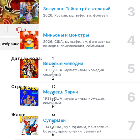
Золушка. Тайна трёх желаний
2026, Россия, мультфильм, фэнтези
0
Миньоны и монстры
2026, США, мультфильм, фантастика,
В избранное
комедия, приключения, семейный
Дата выхода:
1
Веселые мелодии
9
1930, США, мультфильм, комедия,
7
семейный
2
Страна:
С
Медведь Барни
С
1939, США, мультфильм, комедия,
С
семейный
Р
Жанр:
м
Супермен
у
1941, США, мультфильм, фантастика,
л
боевик, приключения, семейный
ь