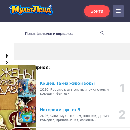
Войти
Как
жены
Популярное:
мужей
продавали
(1972)
Кощей. Тайна живой воды
2026, Россия, мультфильм, приключения,
комедия, фэнтези
История игрушек 5
2026, США, мультфильм, фэнтези, драма,
комедия, приключения, семейный