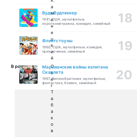
К
а
Вуди Вудпеккер
м
е
1941, США, мультфильм,
короткометражка, комедия, семейный
н
е
ц
Флинтстоуны
к
1960, США, мультфильм, комедия,
и
приключения, семейный
й
В ролях:
О
Марсианские войны капитана
Скарлета
л
1967, Великобритания, мультфильм,
е
фантастика, боевик, семейный
г
Т
а
б
а
к
о
в
,