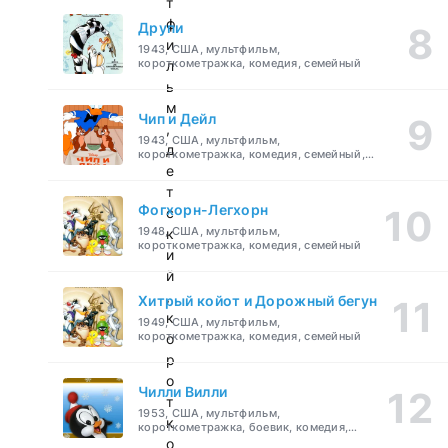
т
ф
Друпи
и
1943, США, мультфильм,
короткометражка, комедия, семейный
л
ь
м
Чип и Дейл
,
1943, США, мультфильм,
д
короткометражка, комедия, семейный,
детский
е
т
Фогхорн-Легхорн
с
1948, США, мультфильм,
к
короткометражка, комедия, семейный
и
й
,
Хитрый койот и Дорожный бегун
к
1949, США, мультфильм,
короткометражка, комедия, семейный
о
р
о
Чилли Вилли
т
1953, США, мультфильм,
к
короткометражка, боевик, комедия,
приключения, семейный
о