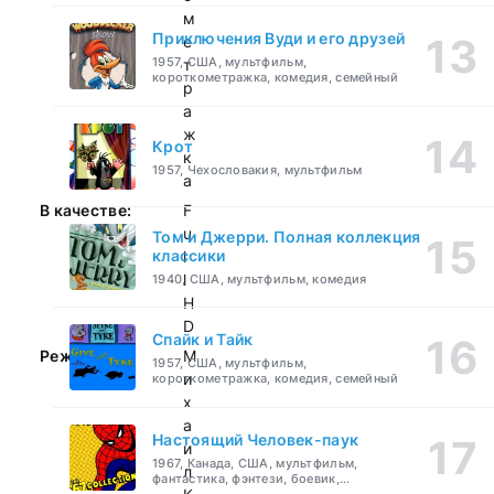
м
Приключения Вуди и его друзей
е
1957, США, мультфильм,
т
короткометражка, комедия, семейный
р
а
ж
Крот
к
1957, Чехословакия, мультфильм
а
В качестве:
F
u
Том и Джерри. Полная коллекция
классики
l
l
1940, США, мультфильм, комедия
H
D
Спайк и Тайк
Режиссер:
М
1957, США, мультфильм,
и
короткометражка, комедия, семейный
х
а
Настоящий Человек-паук
и
1967, Канада, США, мультфильм,
л
фантастика, фэнтези, боевик,
приключения, семейный