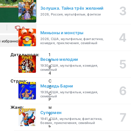
Золушка. Тайна трёх желаний
2026, Россия, мультфильм, фэнтези
0
Миньоны и монстры
2026, США, мультфильм, фантастика,
В избранное
комедия, приключения, семейный
Дата выхода:
1
Веселые мелодии
9
1930, США, мультфильм, комедия,
8
семейный
4
Страна:
С
Медведь Барни
С
1939, США, мультфильм, комедия,
С
семейный
Р
Жанр:
м
Супермен
у
1941, США, мультфильм, фантастика,
л
боевик, приключения, семейный
ь