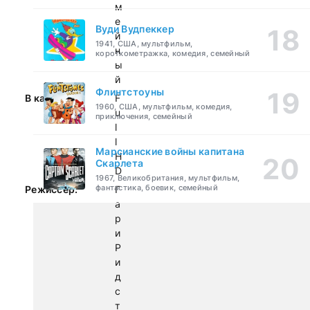
м
е
Вуди Вудпеккер
й
1941, США, мультфильм,
н
короткометражка, комедия, семейный
ы
й
Флинтстоуны
В качестве:
F
1960, США, мультфильм, комедия,
u
приключения, семейный
l
l
Марсианские войны капитана
H
Скарлета
D
1967, Великобритания, мультфильм,
фантастика, боевик, семейный
Режиссер:
Г
а
р
и
Р
и
д
с
т