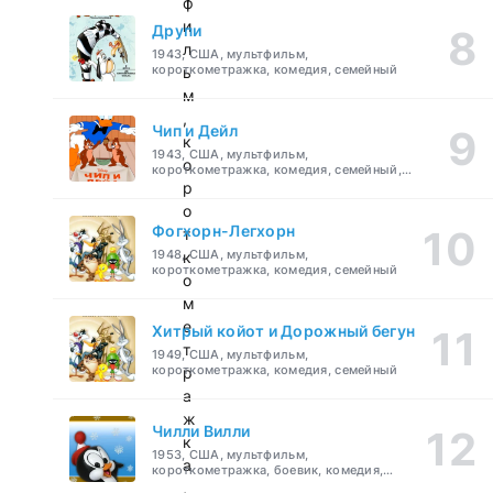
ф
и
Друпи
л
1943, США, мультфильм,
короткометражка, комедия, семейный
ь
м
,
Чип и Дейл
к
1943, США, мультфильм,
о
короткометражка, комедия, семейный,
детский
р
о
Фогхорн-Легхорн
т
1948, США, мультфильм,
к
короткометражка, комедия, семейный
о
м
е
Хитрый койот и Дорожный бегун
т
1949, США, мультфильм,
короткометражка, комедия, семейный
р
а
ж
Чилли Вилли
к
1953, США, мультфильм,
а
короткометражка, боевик, комедия,
приключения, семейный
,