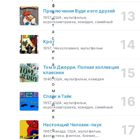
ф
Приключения Вуди и его друзей
а
1957, США, мультфильм,
н
короткометражка, комедия, семейный
т
а
с
Крот
т
1957, Чехословакия, мультфильм
и
к
а
Том и Джерри. Полная коллекция
,
классики
к
1940, США, мультфильм, комедия
о
м
Спайк и Тайк
е
1957, США, мультфильм,
д
короткометражка, комедия, семейный
и
я
,
Настоящий Человек-паук
с
1967, Канада, США, мультфильм,
фантастика, фэнтези, боевик,
е
приключения, семейный