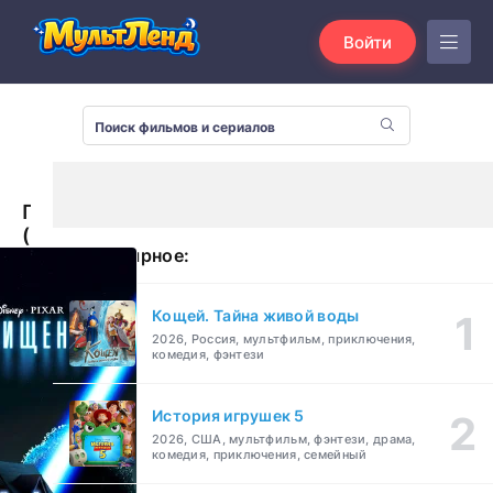
Войти
Похищение
(2006)
Популярное:
Кощей. Тайна живой воды
2026, Россия, мультфильм, приключения,
комедия, фэнтези
История игрушек 5
2026, США, мультфильм, фэнтези, драма,
комедия, приключения, семейный