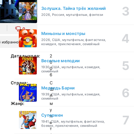
Золушка. Тайна трёх желаний
2026, Россия, мультфильм, фэнтези
0
Миньоны и монстры
2026, США, мультфильм, фантастика,
В избранное
комедия, приключения, семейный
Дата выхода:
2
Веселые мелодии
0
1930, США, мультфильм, комедия,
0
семейный
6
Страна:
С
Медведь Барни
Ш
1939, США, мультфильм, комедия,
А
семейный
Жанр:
м
у
Супермен
л
1941, США, мультфильм, фантастика,
ь
боевик, приключения, семейный
т