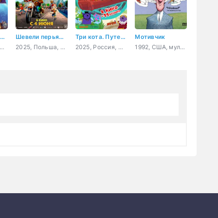
ринцесса-лебедь: Дольше, чем вечность
Шевели перьями!
Три кота. Путешествие во времени
Мотивчик
 США, Индия, Корея Южная, мультфильм, семейный
2025, Польша, Бразилия, Гонконг, США, Великобритания, Япония, мультфильм, приключения, семейный
2025, Россия, мультфильм, детский
1992, США, мультфильм, мюзикл, фэнтези, комедия