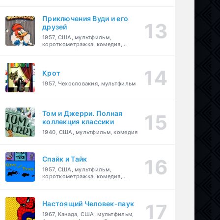
комедия, приключения, семейный
Приключения Вуди и его
друзей
1957, США, мультфильм,
короткометражка, комедия,
семейный
Крот
1957, Чехословакия, мультфильм
Том и Джерри. Полная
коллекция классики
1940, США, мультфильм, комедия
Спайк и Тайк
1957, США, мультфильм,
короткометражка, комедия,
семейный
Настоящий Человек-паук
1967, Канада, США, мультфильм,