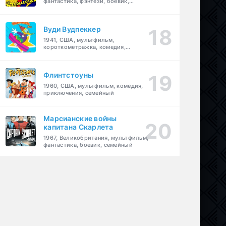
фантастика, фэнтези, боевик,
приключения, семейный
Вуди Вудпеккер
1941, США, мультфильм,
короткометражка, комедия,
семейный
Флинтстоуны
1960, США, мультфильм, комедия,
приключения, семейный
Марсианские войны
капитана Скарлета
1967, Великобритания, мультфильм,
фантастика, боевик, семейный