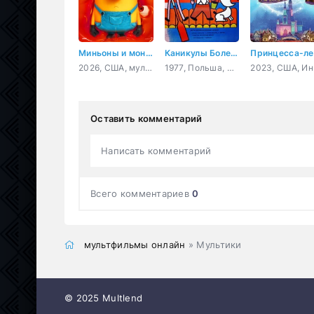
Миньоны и монстры
Каникулы Болека и Лёлека
П
2026, США, мультфильм, фантастика, комедия, приключения, семейный
1977, Польша, мультфильм
2023,
Оставить комментарий
Написать комментарий
Всего комментариев
0
мультфильмы онлайн
» Мультики
© 2025 Multlend