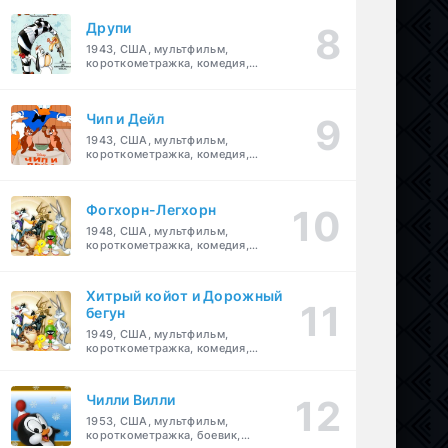
Друпи
1943, США, мультфильм,
короткометражка, комедия,
семейный
Чип и Дейл
1943, США, мультфильм,
короткометражка, комедия,
семейный, детский
Фогхорн-Легхорн
1948, США, мультфильм,
короткометражка, комедия,
семейный
Хитрый койот и Дорожный
бегун
1949, США, мультфильм,
короткометражка, комедия,
семейный
Чилли Вилли
1953, США, мультфильм,
короткометражка, боевик,