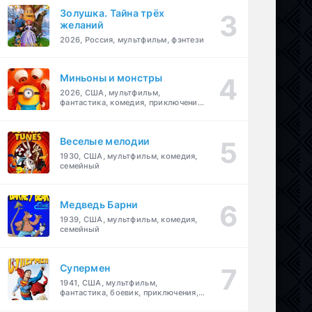
Золушка. Тайна трёх
желаний
2026, Россия, мультфильм, фэнтези
Миньоны и монстры
2026, США, мультфильм,
фантастика, комедия, приключения,
семейный
Веселые мелодии
1930, США, мультфильм, комедия,
семейный
Медведь Барни
1939, США, мультфильм, комедия,
семейный
Супермен
1941, США, мультфильм,
фантастика, боевик, приключения,
семейный