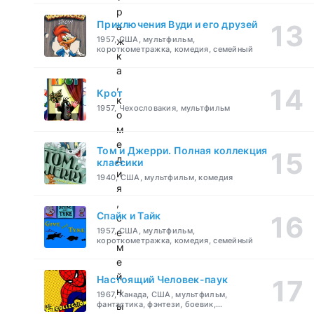
р
Приключения Вуди и его друзей
а
1957, США, мультфильм,
ж
короткометражка, комедия, семейный
к
а
,
Крот
к
1957, Чехословакия, мультфильм
о
м
е
Том и Джерри. Полная коллекция
д
классики
и
1940, США, мультфильм, комедия
я
,
Спайк и Тайк
с
1957, США, мультфильм,
е
короткометражка, комедия, семейный
м
е
й
Настоящий Человек-паук
н
1967, Канада, США, мультфильм,
фантастика, фэнтези, боевик,
ы
приключения, семейный