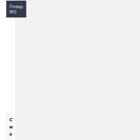
Плеер
№2
С
м
о