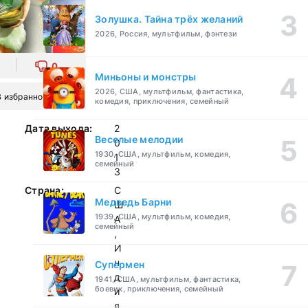
Золушка. Тайна трёх желаний
2026, Россия, мультфильм, фэнтези
0
Миньоны и монстры
2026, США, мультфильм, фантастика,
В избранное
комедия, приключения, семейный
Дата выхода:
2
Веселые мелодии
0
1930, США, мультфильм, комедия,
1
семейный
3
Страна:
С
Медведь Барни
Ш
1939, США, мультфильм, комедия,
А
семейный
,
И
н
Супермен
д
1941, США, мультфильм, фантастика,
боевик, приключения, семейный
и
я