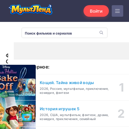
Войти
Феи:
Спорт
Популярное:
и
торт
(2013)
Кощей. Тайна живой воды
2026, Россия, мультфильм, приключения,
комедия, фэнтези
История игрушек 5
2026, США, мультфильм, фэнтези, драма,
комедия, приключения, семейный