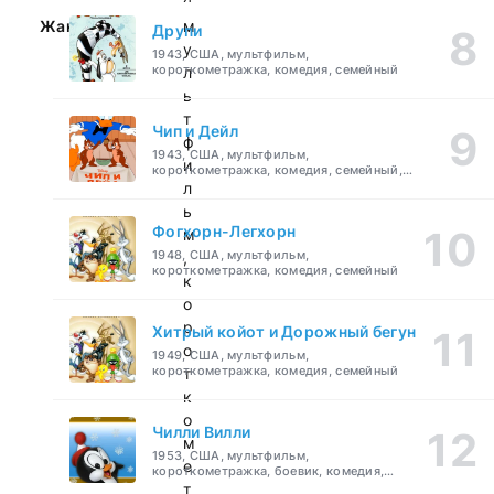
Жанр:
м
Друпи
у
1943, США, мультфильм,
короткометражка, комедия, семейный
л
ь
т
Чип и Дейл
ф
1943, США, мультфильм,
и
короткометражка, комедия, семейный,
детский
л
ь
Фогхорн-Легхорн
м
1948, США, мультфильм,
,
короткометражка, комедия, семейный
к
о
р
Хитрый койот и Дорожный бегун
о
1949, США, мультфильм,
короткометражка, комедия, семейный
т
к
о
Чилли Вилли
м
1953, США, мультфильм,
е
короткометражка, боевик, комедия,
приключения, семейный
т