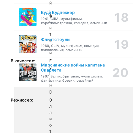
й
,
Вуди Вудпеккер
ф
1941, США, мультфильм,
э
короткометражка, комедия, семейный
н
т
Флинтстоуны
е
1960, США, мультфильм, комедия,
з
приключения, семейный
и
В качестве:
F
Марсианские войны капитана
u
Скарлета
l
1967, Великобритания, мультфильм,
l
фантастика, боевик, семейный
H
D
Режиссер:
Э
л
л
и
о
т