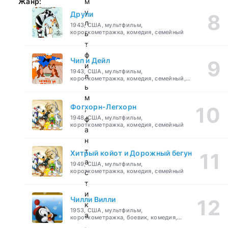
Жанр:
м
у
Друпи
л
1943, США, мультфильм,
короткометражка, комедия, семейный
ь
т
ф
Чип и Дейл
и
1943, США, мультфильм,
л
короткометражка, комедия, семейный,
детский
ь
м
Фогхорн-Легхорн
,
1948, США, мультфильм,
ф
короткометражка, комедия, семейный
а
н
т
Хитрый койот и Дорожный бегун
а
1949, США, мультфильм,
короткометражка, комедия, семейный
с
т
и
Чилли Вилли
к
1953, США, мультфильм,
а
короткометражка, боевик, комедия,
приключения, семейный
,