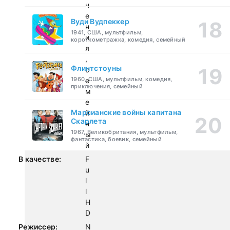
ч
е
Вуди Вудпеккер
н
1941, США, мультфильм,
и
короткометражка, комедия, семейный
я
,
Флинтстоуны
с
1960, США, мультфильм, комедия,
е
приключения, семейный
м
е
Марсианские войны капитана
й
Скарлета
н
1967, Великобритания, мультфильм,
ы
фантастика, боевик, семейный
й
В качестве:
F
u
l
l
H
D
Режиссер:
N