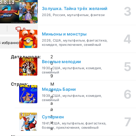
Золушка. Тайна трёх желаний
2026, Россия, мультфильм, фэнтези
0
Миньоны и монстры
2026, США, мультфильм, фантастика,
В избранное
комедия, приключения, семейный
Дата выхода:
2
Веселые мелодии
0
1930, США, мультфильм, комедия,
1
семейный
9
Страна:
М
Медведь Барни
а
1939, США, мультфильм, комедия,
л
семейный
а
й
з
Супермен
и
1941, США, мультфильм, фантастика,
боевик, приключения, семейный
я