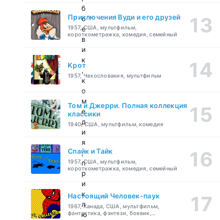
б
Приключения Вуди и его друзей
о
1957, США, мультфильм,
е
короткометражка, комедия, семейный
в
и
к
Крот
,
1957, Чехословакия, мультфильм
к
о
м
Том и Джерри. Полная коллекция
е
классики
д
1940, США, мультфильм, комедия
и
я
Спайк и Тайк
,
1957, США, мультфильм,
п
короткометражка, комедия, семейный
р
и
к
Настоящий Человек-паук
л
1967, Канада, США, мультфильм,
фантастика, фэнтези, боевик,
ю
приключения, семейный