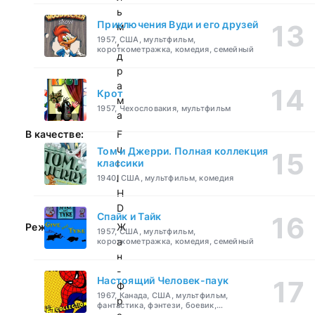
ь
Приключения Вуди и его друзей
м
1957, США, мультфильм,
,
короткометражка, комедия, семейный
д
р
а
Крот
м
1957, Чехословакия, мультфильм
а
В качестве:
F
u
Том и Джерри. Полная коллекция
классики
l
l
1940, США, мультфильм, комедия
H
D
Спайк и Тайк
Режиссер:
Ж
1957, США, мультфильм,
а
короткометражка, комедия, семейный
н
-
Настоящий Человек-паук
Ф
1967, Канада, США, мультфильм,
р
фантастика, фэнтези, боевик,
приключения, семейный