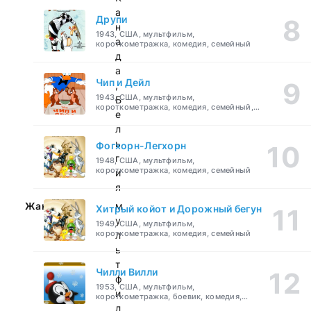
а
Друпи
н
1943, США, мультфильм,
а
короткометражка, комедия, семейный
д
а
Чип и Дейл
,
1943, США, мультфильм,
Б
короткометражка, комедия, семейный,
е
детский
л
ь
Фогхорн-Легхорн
г
1948, США, мультфильм,
короткометражка, комедия, семейный
и
я
Жанр:
м
Хитрый койот и Дорожный бегун
у
1949, США, мультфильм,
короткометражка, комедия, семейный
л
ь
т
Чилли Вилли
ф
1953, США, мультфильм,
и
короткометражка, боевик, комедия,
приключения, семейный
л