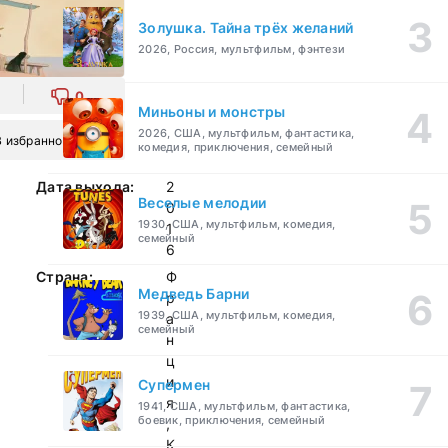
Золушка. Тайна трёх желаний
2026, Россия, мультфильм, фэнтези
0
Миньоны и монстры
2026, США, мультфильм, фантастика,
В избранное
комедия, приключения, семейный
Дата выхода:
2
Веселые мелодии
0
1930, США, мультфильм, комедия,
1
семейный
6
Страна:
Ф
Медведь Барни
р
1939, США, мультфильм, комедия,
а
семейный
н
ц
и
Супермен
я
1941, США, мультфильм, фантастика,
боевик, приключения, семейный
,
К