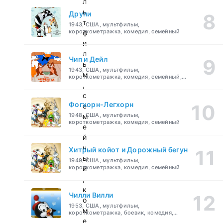
л
ь
Друпи
т
1943, США, мультфильм,
короткометражка, комедия, семейный
ф
и
л
Чип и Дейл
ь
1943, США, мультфильм,
м
короткометражка, комедия, семейный,
детский
,
с
Фогхорн-Легхорн
е
1948, США, мультфильм,
м
короткометражка, комедия, семейный
е
й
н
Хитрый койот и Дорожный бегун
ы
1949, США, мультфильм,
короткометражка, комедия, семейный
й
,
к
Чилли Вилли
о
1953, США, мультфильм,
м
короткометражка, боевик, комедия,
приключения, семейный
е