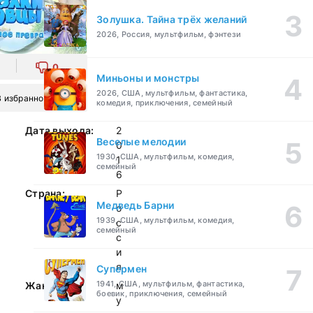
Золушка. Тайна трёх желаний
2026, Россия, мультфильм, фэнтези
0
Миньоны и монстры
2026, США, мультфильм, фантастика,
В избранное
комедия, приключения, семейный
Дата выхода:
2
Веселые мелодии
0
1930, США, мультфильм, комедия,
1
семейный
6
Страна:
Р
Медведь Барни
о
1939, США, мультфильм, комедия,
с
семейный
с
и
я
Супермен
1941, США, мультфильм, фантастика,
Жанр:
м
боевик, приключения, семейный
у