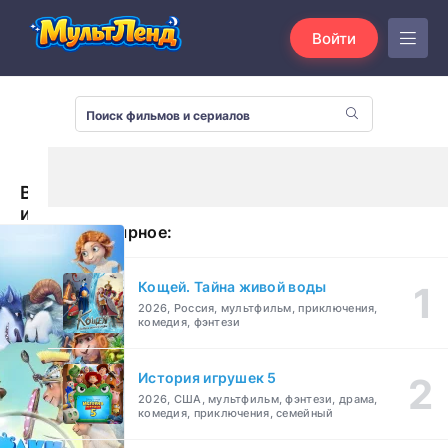
Войти
Волки
и
Популярное:
овцы:
бе-
е-
Кощей. Тайна живой воды
е-
2026, Россия, мультфильм, приключения,
зумное
комедия, фэнтези
превращение
(2016)
История игрушек 5
2026, США, мультфильм, фэнтези, драма,
комедия, приключения, семейный