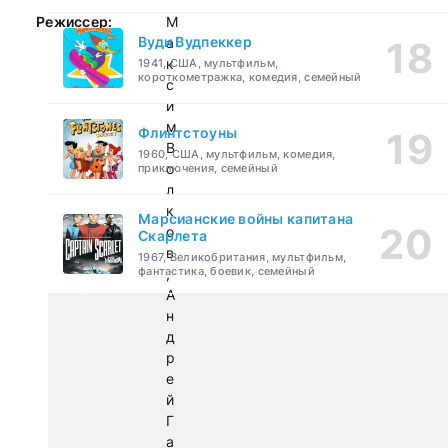
Режиссер:
М
Вуди Вудпеккер
а
к
1941, США, мультфильм,
короткометражка, комедия, семейный
с
и
м
Флинтстоуны
В
1960, США, мультфильм, комедия,
о
приключения, семейный
л
к
Марсианские войны капитана
о
Скарлета
в
1967, Великобритания, мультфильм,
фантастика, боевик, семейный
,
А
н
д
р
е
й
Г
а