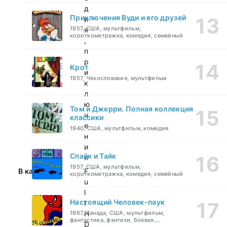
д
Приключения Вуди и его друзей
и
1957, США, мультфильм,
я
короткометражка, комедия, семейный
,
п
р
Крот
и
1957, Чехословакия, мультфильм
к
л
ю
Том и Джерри. Полная коллекция
ч
классики
е
1940, США, мультфильм, комедия
н
и
Спайк и Тайк
я
1957, США, мультфильм,
В качестве:
F
короткометражка, комедия, семейный
u
l
Настоящий Человек-паук
l
1967, Канада, США, мультфильм,
H
фантастика, фэнтези, боевик,
D
приключения, семейный