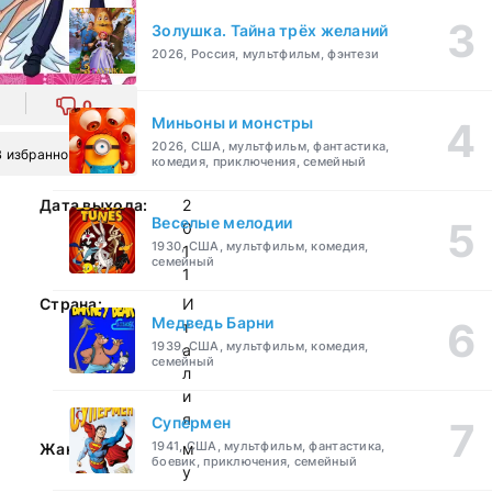
Золушка. Тайна трёх желаний
2026, Россия, мультфильм, фэнтези
0
Миньоны и монстры
2026, США, мультфильм, фантастика,
В избранное
комедия, приключения, семейный
Дата выхода:
2
Веселые мелодии
0
1930, США, мультфильм, комедия,
1
семейный
1
Страна:
И
Медведь Барни
т
1939, США, мультфильм, комедия,
а
семейный
л
и
я
Супермен
1941, США, мультфильм, фантастика,
Жанр:
м
боевик, приключения, семейный
у