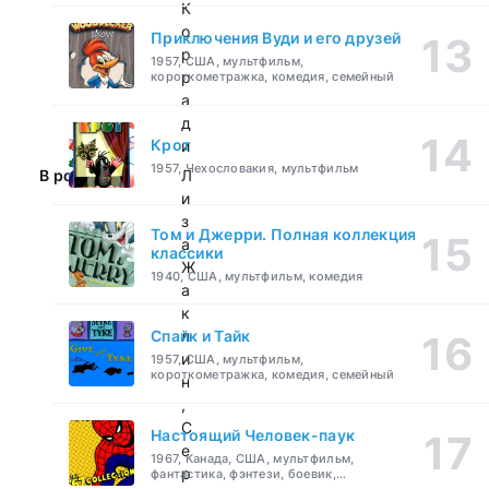
К
о
Приключения Вуди и его друзей
р
1957, США, мультфильм,
р
короткометражка, комедия, семейный
а
д
Крот
и
1957, Чехословакия, мультфильм
В ролях:
Л
и
з
Том и Джерри. Полная коллекция
а
классики
Ж
1940, США, мультфильм, комедия
а
к
Спайк и Тайк
л
и
1957, США, мультфильм,
короткометражка, комедия, семейный
н
,
С
Настоящий Человек-паук
е
1967, Канада, США, мультфильм,
р
фантастика, фэнтези, боевик,
приключения, семейный