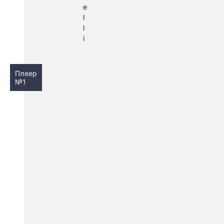
e
l
l
i
Плеер
№1