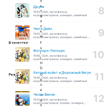
л
ь
Друпи
т
1943, США, мультфильм,
короткометражка, комедия, семейный
ф
и
л
Чип и Дейл
ь
1943, США, мультфильм,
м
короткометражка, комедия, семейный,
детский
В качестве:
F
u
Фогхорн-Легхорн
l
1948, США, мультфильм,
l
короткометражка, комедия, семейный
H
D
Хитрый койот и Дорожный бегун
Режиссер:
О
1949, США, мультфильм,
р
короткометражка, комедия, семейный
л
а
Чилли Вилли
н
д
1953, США, мультфильм,
короткометражка, боевик, комедия,
о
приключения, семейный