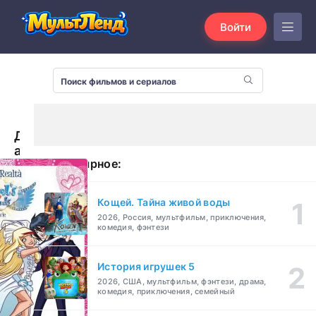
Войти
Друзья
ангелов:
Популярное:
Между
мечтой
и
Кощей. Тайна живой воды
реальностью
2026, Россия, мультфильм, приключения,
(2011)
комедия, фэнтези
История игрушек 5
2026, США, мультфильм, фэнтези, драма,
комедия, приключения, семейный