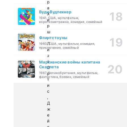
р
а
Вуди Вудпеккер
Х
1941, США, мультфильм,
и
короткометражка, комедия, семейный
р
ш
Флинтстоуны
,
Л
1960, США, мультфильм, комедия,
приключения, семейный
и
з
а
Марсианские войны капитана
Скарлета
О
1967, Великобритания, мультфильм,
р
фантастика, боевик, семейный
т
и
с
,
Д
ж
е
й
с