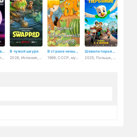
Добро пожаловать в Декорадо
В чужой шкуре
В стране невыученных уроков
Шевели перьями!
2025, Португалия, Испания, мультфильм, ужасы, фэнтези, комедия
2026, Испания, США, мультфильм, фэнтези, комедия, приключения, семейный
1969, СССР, мультфильм, детский, короткометражка
2025, Польша, Бразилия, Гонконг, США, Великобритания, Япония, мультфильм, приключения, семейный