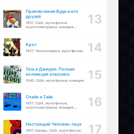
комедия, приключения, семейный
Приключения Вуди и его
друзей
1957, США, мультфильм,
короткометражка, комедия,
семейный
Крот
1957, Чехословакия, мультфильм
Том и Джерри. Полная
коллекция классики
1940, США, мультфильм, комедия
Спайк и Тайк
1957, США, мультфильм,
короткометражка, комедия,
семейный
Настоящий Человек-паук
1967, Канада, США, мультфильм,