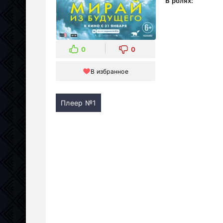
В ролях:
0
0
В избранное
Плеер №1