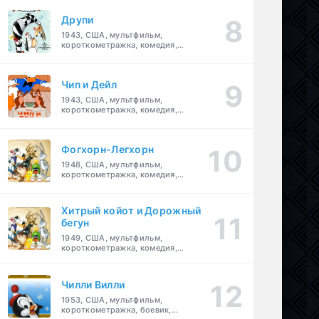
Друпи
1943, США, мультфильм,
короткометражка, комедия,
семейный
Чип и Дейл
1943, США, мультфильм,
короткометражка, комедия,
семейный, детский
Фогхорн-Легхорн
1948, США, мультфильм,
короткометражка, комедия,
семейный
Хитрый койот и Дорожный
бегун
1949, США, мультфильм,
короткометражка, комедия,
семейный
Чилли Вилли
1953, США, мультфильм,
короткометражка, боевик,