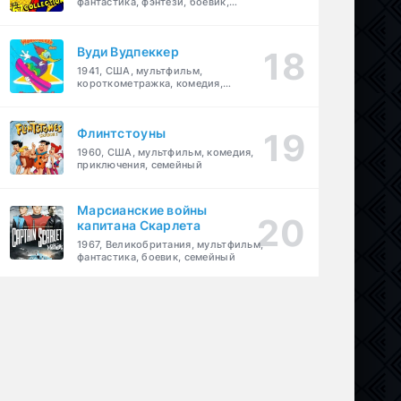
фантастика, фэнтези, боевик,
приключения, семейный
Вуди Вудпеккер
1941, США, мультфильм,
короткометражка, комедия,
семейный
Флинтстоуны
1960, США, мультфильм, комедия,
приключения, семейный
Марсианские войны
капитана Скарлета
1967, Великобритания, мультфильм,
фантастика, боевик, семейный