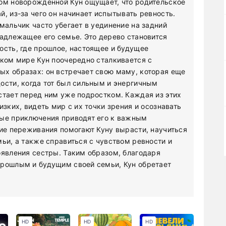
дом новорожденной Кун ощущает, что родительское
, из-за чего он начинает испытывать ревность.
мальчик часто убегает в уединение на задний
надлежащее его семье. Это дерево становится
ость, где прошлое, настоящее и будущее
ском мире Кун поочередно сталкивается с
ых образах: он встречает свою маму, которая еще
ости, когда тот был сильным и энергичным
стает перед ним уже подростком. Каждая из этих
изких, видеть мир с их точки зрения и осознавать
ные приключения приводят его к важным
кие переживания помогают Куну вырасти, научиться
ьи, а также справиться с чувством ревности и
оявления сестры. Таким образом, благодаря
прошлым и будущим своей семьи, Кун обретает
HD
HD
HD