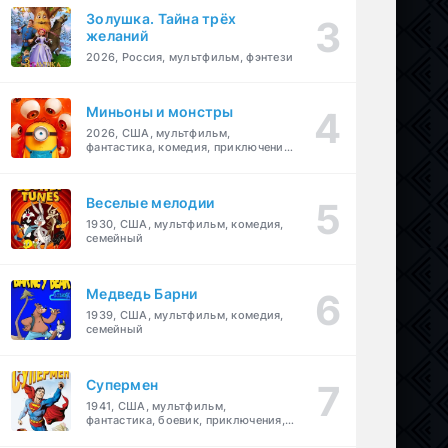
Золушка. Тайна трёх
желаний
2026, Россия, мультфильм, фэнтези
Миньоны и монстры
2026, США, мультфильм,
фантастика, комедия, приключения,
семейный
Веселые мелодии
1930, США, мультфильм, комедия,
семейный
Медведь Барни
1939, США, мультфильм, комедия,
семейный
Супермен
1941, США, мультфильм,
фантастика, боевик, приключения,
семейный