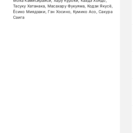
Мока Камисираиси, Хару Куроки, Каэдэ Хондо,
Тасуку Хатанака, Масахару Фукуяма, Кодзи Якусё,
Ёсико Миядзаки, Гэн Хосино, Кумико Асо, Сакура
Саига