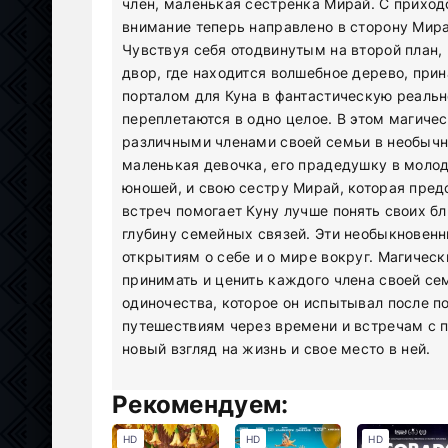
член, маленькая сестренка Мирай. С прихо
внимание теперь направлено в сторону Мирай
Чувствуя себя отодвинутым на второй план, 
двор, где находится волшебное дерево, при
порталом для Куна в фантастическую реальн
переплетаются в одно целое. В этом магиче
различными членами своей семьи в необычн
маленькая девочка, его прадедушку в молод
юношей, и свою сестру Мирай, которая пред
встреч помогает Куну лучше понять своих бл
глубину семейных связей. Эти необыкновен
открытиям о себе и о мире вокруг. Магичес
принимать и ценить каждого члена своей сем
одиночества, которое он испытывал после п
путешествиям через времени и встречам с 
новый взгляд на жизнь и свое место в ней.
Рекомендуем:
HD
HD
HD