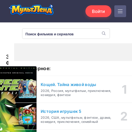
Войти
Зеленый
Фонарь:
Популярное:
Первый
полет
(2009)
Кощей. Тайна живой воды
2026, Россия, мультфильм, приключения,
комедия, фэнтези
История игрушек 5
2026, США, мультфильм, фэнтези, драма,
комедия, приключения, семейный