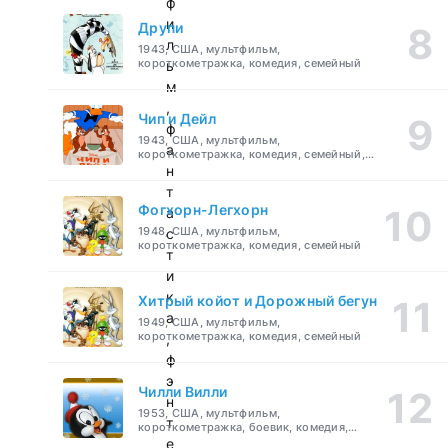
ф
и
Друпи
л
1943, США, мультфильм,
короткометражка, комедия, семейный
ь
м
,
Чип и Дейл
ф
1943, США, мультфильм,
а
короткометражка, комедия, семейный,
детский
н
т
Фогхорн-Легхорн
а
1948, США, мультфильм,
с
короткометражка, комедия, семейный
т
и
к
Хитрый койот и Дорожный бегун
а
1949, США, мультфильм,
короткометражка, комедия, семейный
,
ф
э
Чилли Вилли
н
1953, США, мультфильм,
т
короткометражка, боевик, комедия,
приключения, семейный
е