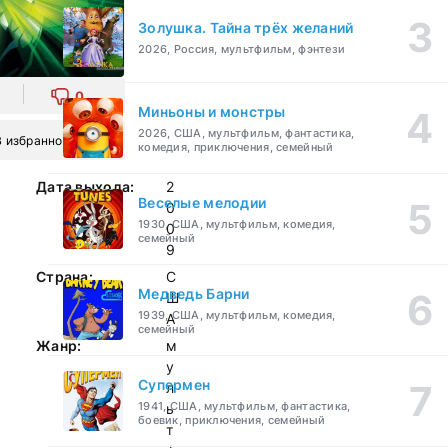
Золушка. Тайна трёх желаний
2026, Россия, мультфильм, фэнтези
0
Миньоны и монстры
2026, США, мультфильм, фантастика,
В избранное
комедия, приключения, семейный
Дата выхода:
2
Веселые мелодии
0
1930, США, мультфильм, комедия,
0
семейный
9
Страна:
С
Медведь Барни
Ш
1939, США, мультфильм, комедия,
А
семейный
Жанр:
м
у
Супермен
л
1941, США, мультфильм, фантастика,
ь
боевик, приключения, семейный
т