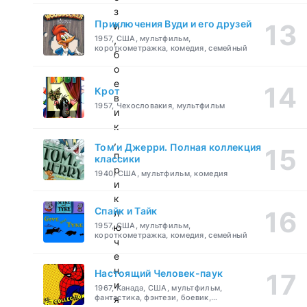
з
Приключения Вуди и его друзей
и
1957, США, мультфильм,
,
короткометражка, комедия, семейный
б
о
е
Крот
в
1957, Чехословакия, мультфильм
и
к
,
Том и Джерри. Полная коллекция
п
классики
р
1940, США, мультфильм, комедия
и
к
Спайк и Тайк
л
1957, США, мультфильм,
ю
короткометражка, комедия, семейный
ч
е
н
Настоящий Человек-паук
и
1967, Канада, США, мультфильм,
фантастика, фэнтези, боевик,
я
приключения, семейный