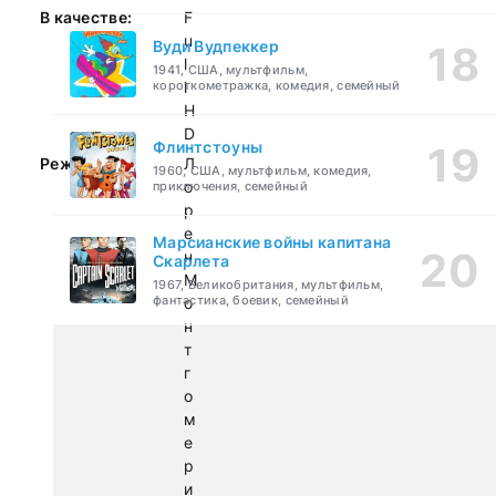
В качестве:
F
u
Вуди Вудпеккер
l
1941, США, мультфильм,
короткометражка, комедия, семейный
l
H
D
Флинтстоуны
Режиссер:
Л
1960, США, мультфильм, комедия,
о
приключения, семейный
р
е
Марсианские войны капитана
н
Скарлета
М
1967, Великобритания, мультфильм,
фантастика, боевик, семейный
о
н
т
г
о
м
е
р
и