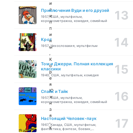
и
л
Приключения Вуди и его друзей
и
1957, США, мультфильм,
короткометражка, комедия, семейный
п
п
и
Крот
н
1957, Чехословакия, мультфильм
ы
,
К
Том и Джерри. Полная коллекция
о
классики
р
1940, США, мультфильм, комедия
е
я
Ю
Спайк и Тайк
ж
1957, США, мультфильм,
короткометражка, комедия, семейный
н
а
я
Настоящий Человек-паук
,
1967, Канада, США, мультфильм,
К
фантастика, фэнтези, боевик,
приключения, семейный