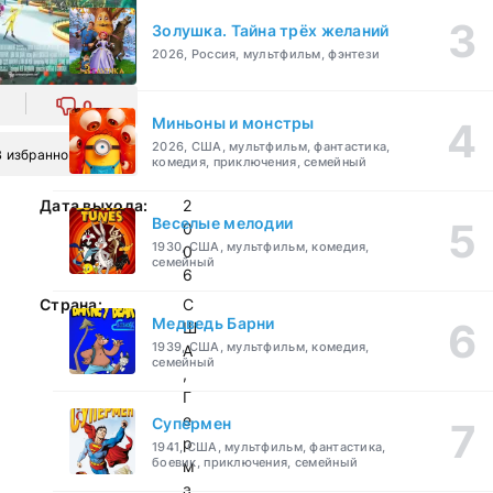
Золушка. Тайна трёх желаний
2026, Россия, мультфильм, фэнтези
0
Миньоны и монстры
2026, США, мультфильм, фантастика,
В избранное
комедия, приключения, семейный
Дата выхода:
2
Веселые мелодии
0
1930, США, мультфильм, комедия,
0
семейный
6
Страна:
С
Медведь Барни
Ш
1939, США, мультфильм, комедия,
А
семейный
,
Г
е
Супермен
р
1941, США, мультфильм, фантастика,
боевик, приключения, семейный
м
а