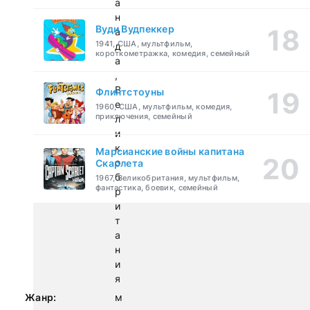
а
н
Вуди Вудпеккер
а
1941, США, мультфильм,
д
короткометражка, комедия, семейный
а
,
В
Флинтстоуны
е
1960, США, мультфильм, комедия,
приключения, семейный
л
и
к
Марсианские войны капитана
о
Скарлета
б
1967, Великобритания, мультфильм,
фантастика, боевик, семейный
р
и
т
а
н
и
я
Жанр:
м