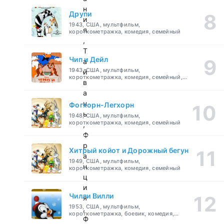
н
Друпи
и
1943, США, мультфильм,
я
короткометражка, комедия, семейный
,
Т
Чип и Дейл
а
1943, США, мультфильм,
й
короткометражка, комедия, семейный,
в
детский
а
н
Фогхорн-Легхорн
ь
1948, США, мультфильм,
короткометражка, комедия, семейный
,
Ф
р
Хитрый койот и Дорожный бегун
а
1949, США, мультфильм,
н
короткометражка, комедия, семейный
ц
и
Чилли Вилли
я
1953, США, мультфильм,
,
короткометражка, боевик, комедия,
Ф
приключения, семейный