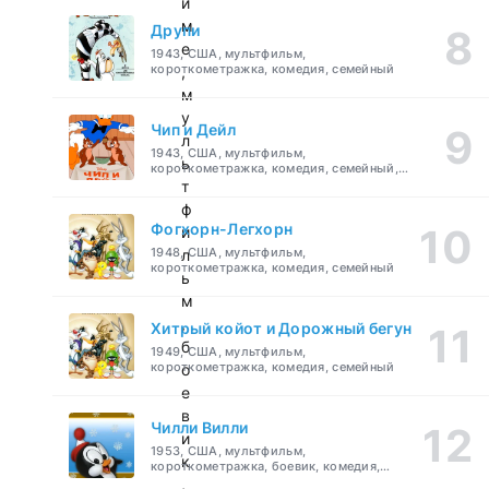
и
м
Друпи
е
1943, США, мультфильм,
короткометражка, комедия, семейный
,
м
у
Чип и Дейл
л
1943, США, мультфильм,
ь
короткометражка, комедия, семейный,
детский
т
ф
Фогхорн-Легхорн
и
1948, США, мультфильм,
л
короткометражка, комедия, семейный
ь
м
,
Хитрый койот и Дорожный бегун
б
1949, США, мультфильм,
короткометражка, комедия, семейный
о
е
в
Чилли Вилли
и
1953, США, мультфильм,
к
короткометражка, боевик, комедия,
приключения, семейный
,