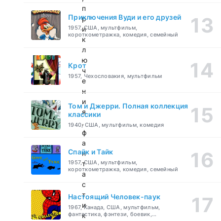
п
Приключения Вуди и его друзей
р
1957, США, мультфильм,
и
короткометражка, комедия, семейный
к
л
ю
Крот
ч
1957, Чехословакия, мультфильм
е
н
и
Том и Джерри. Полная коллекция
я
классики
,
1940, США, мультфильм, комедия
ф
а
Спайк и Тайк
н
1957, США, мультфильм,
т
короткометражка, комедия, семейный
а
с
т
Настоящий Человек-паук
и
1967, Канада, США, мультфильм,
фантастика, фэнтези, боевик,
к
приключения, семейный