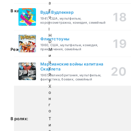
а
В качестве:
F
Вуди Вудпеккер
u
1941, США, мультфильм,
короткометражка, комедия, семейный
l
l
H
Флинтстоуны
D
1960, США, мультфильм, комедия,
Режиссер:
М
приключения, семейный
и
ц
Марсианские войны капитана
у
Скарлета
р
1967, Великобритания, мультфильм,
фантастика, боевик, семейный
у
Х
о
н
г
о
В ролях:
Т
и
с