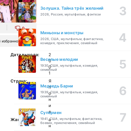
Золушка. Тайна трёх желаний
2026, Россия, мультфильм, фэнтези
0
Миньоны и монстры
2026, США, мультфильм, фантастика,
В избранное
комедия, приключения, семейный
Дата выхода:
2
Веселые мелодии
0
1930, США, мультфильм, комедия,
0
семейный
1
Страна:
Я
Медведь Барни
п
1939, США, мультфильм, комедия,
о
семейный
н
и
я
Супермен
1941, США, мультфильм, фантастика,
Жанр:
а
боевик, приключения, семейный
н